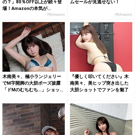
の？」80％OFF以上が続々登
ムセールが見逃せない！
場！Amazonの本気が...
PR(Amazon)
PR(Amazon)
木南美々、極小ランジェリー
『優しく叩いてください』木
でM字開脚の大胆ポーズ披露
南美々、美ヒップ突き出した
「ドMのむちむち…」ショッ
大胆ショットでファンを魅了
ト...