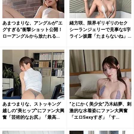
あまつまりな、アングルが“エ
緒方咲、限界ギリギリのセク
グすぎる”衝撃ショット公開！
シーランジェリーで見事なS字
ローアングルから放たれる...
ライン披露「たまらないね」...
あまつまりな、ストッキング
“とにかく美少女”乃木結夢、刺
越しの“美ヒップ”にファン大興
激的な水着姿にファン大興奮
奮「芸術的なお尻」「最高...
「エロSexyすぎ」「す...