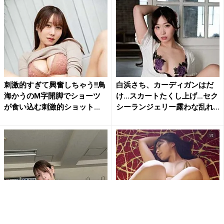
刺激的すぎて興奮しちゃう!!鳥
白浜さち、カーディガンはだ
海かうのM字開脚でショーツ
け…スカートたくし上げ…セク
が食い込む刺激的ショット...
シーランジェリー露わな乱れ...
「なんて…肉厚だ…」「むちむ
「待ち受けにします」東かな