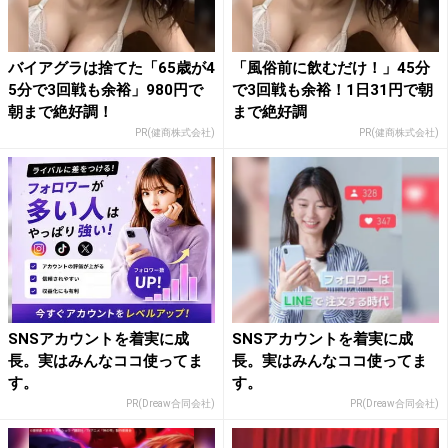
バイアグラは捨てた「65歳が4
「風俗前に飲むだけ！」45分
5分で3回戦も余裕」980円で
で3回戦も余裕！1日31円で朝
朝まで絶好調！
まで絶好調
PR(健商株式会社)
PR(健商株式会社)
SNSアカウントを着実に成
SNSアカウントを着実に成
長。実はみんなココ使ってま
長。実はみんなココ使ってま
す。
す。
PR(Dreaw合同会社)
PR(Dreaw合同会社)