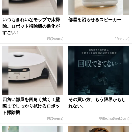
いつもきれいなモップで床掃
部屋を沼らせるスピーカー
除。ロボット掃除機の進化が
すごい！
PR(Dreame)
PR(デノン)
四角い部屋を四角く拭く！壁
その買い方、もう限界かもし
際までしっかり拭けるロボッ
れない。
ト掃除機
PR(Dreame)
PR(BettingBreakDown)