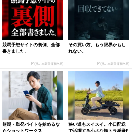
競馬予想サイトの裏側、全部
その買い方、もう限界かもし
書きました。
れない。
PR(他力本願運営事務局)
PR(他力本願運営事務局)
短期・単発バイトを始めるな
狭い道もスイスイ。小口配送
らショットワークス
で活躍する小さな軽トラ感覚E