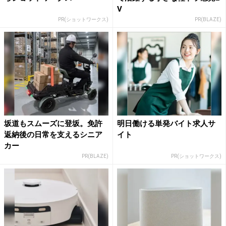
V
PR(ショットワークス)
PR(BLAZE)
坂道もスムーズに登坂。免許
明日働ける単発バイト求人サ
返納後の日常を支えるシニア
イト
カー
PR(BLAZE)
PR(ショットワークス)