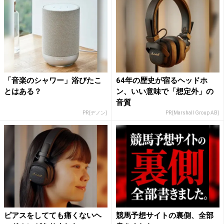
「音楽のシャワー」浴びたこ
64年の歴史が宿るヘッドホ
とはある？
ン、いい意味で「想定外」の
音質
PR(デノン)
PR(Marshall Group AB)
ピアスをしてても痛くないヘ
競馬予想サイトの裏側、全部