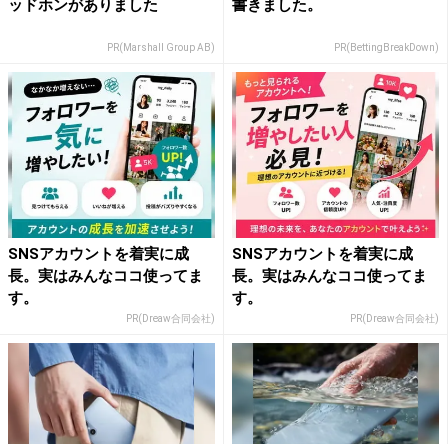
ッドホンがありました
書きました。
PR(Marshall Group AB)
PR(BettingBreakDown)
SNSアカウントを着実に成
SNSアカウントを着実に成
長。実はみんなココ使ってま
長。実はみんなココ使ってま
す。
す。
PR(Dreaw合同会社)
PR(Dreaw合同会社)