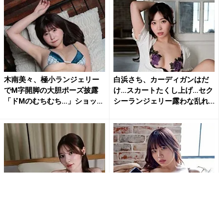
木南美々、極小ランジェリー
白浜さち、カーディガンはだ
でM字開脚の大胆ポーズ披露
け…スカートたくし上げ…セク
「ドMのむちむち…」ショッ
シーランジェリー露わな乱れ...
ト...
“とにかく美少女”乃木結夢、刺
「刺激的で最高だよ」白川の