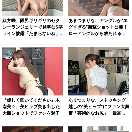
緒方咲、限界ギリギリのセク
あまつまりな、アングルが“エ
シーランジェリーで見事なS字
グすぎる”衝撃ショット公開！
ライン披露「たまらないね」...
ローアングルから放たれる...
『優しく叩いてください』木
あまつまりな、ストッキング
南美々、美ヒップ突き出した
越しの“美ヒップ”にファン大興
大胆ショットでファンを魅了
奮「芸術的なお尻」「最高...