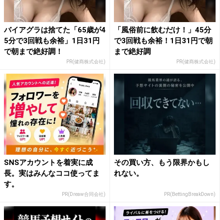
バイアグラは捨てた「65歳が4
「風俗前に飲むだけ！」45分
5分で3回戦も余裕」1日31円
で3回戦も余裕！1日31円で朝
で朝まで絶好調！
まで絶好調
PR(健商株式会社)
PR(健商株式会社)
SNSアカウントを着実に成
その買い方、もう限界かもし
長。実はみんなココ使ってま
れない。
す。
PR(Dreaw合同会社)
PR(BettingBreakDown)