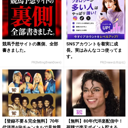
競馬予想サイトの裏側、全部
SNSアカウントを着実に成
書きました。
長。実はみんなココ使ってま
す。
PR(BettingBreakDown)
PR(Dreaw合同会社)
【登録不要＆完全無料】70年
【無料】80年代洋楽配信中！
代洋楽がRチャンネルで見放題
視聴で楽天ポイント貯まる