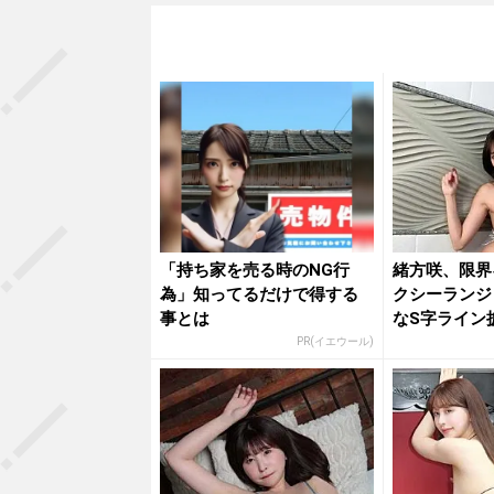
「持ち家を売る時のNG行
緒方咲、限界
為」知ってるだけで得する
クシーランジ
事とは
なS字ライン
いね」...
PR(イエウール)