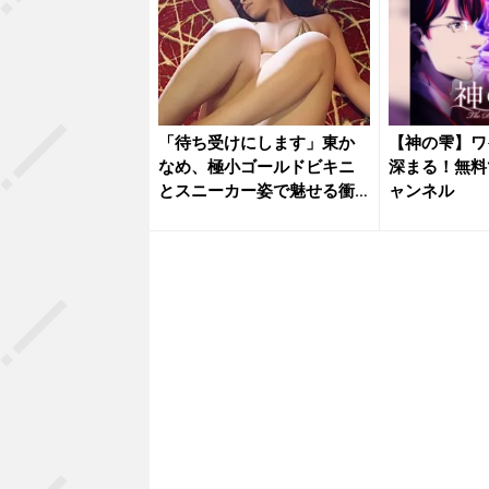
「待ち受けにします」東か
【神の雫】ワ
なめ、極小ゴールドビキニ
深まる！無料
とスニーカー姿で魅せる衝
ャンネル
撃の濡れ...