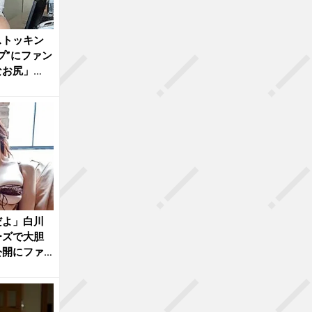
ストッキン
プ”にファン
なお尻」
だよ」白川
ーズで大胆
公開にファ