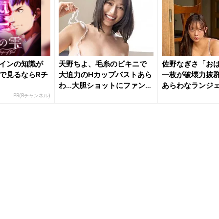
インの知識が
天野ちよ、毛糸のビキニで
佐野なぎさ「お
で見るならRチ
大迫力のHカップバストあら
一枚が破壊力抜群
わ…大胆ショットにファン大
あらわなランジ
興奮...
ファン...
PR(Rチャンネル)