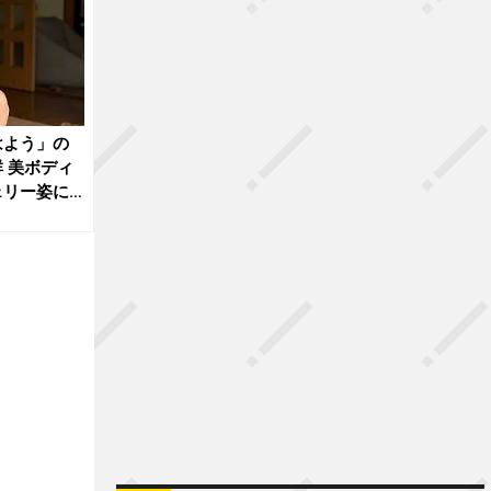
はよう」の
 美ボディ
ェリー姿に