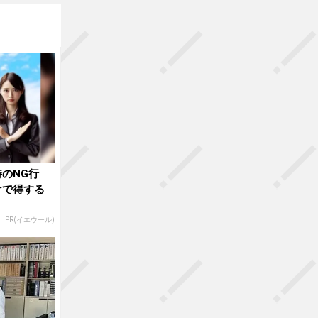
のNG行
けで得する
PR(イエウール)