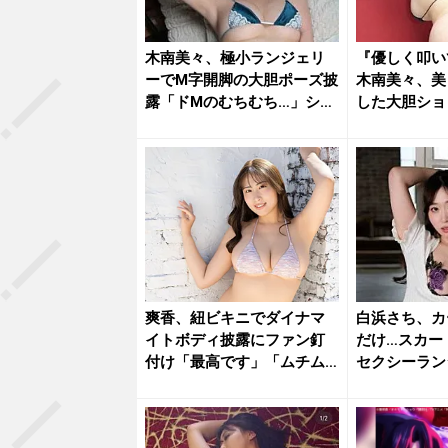
木南美々、極小ランジェリ
『優しく叩い
ーでM字開脚の大胆ポーズ披
木南美々、美
露「ドMのむちむち…」ショ
した大胆ショ
ット...
を魅了
爽香、紐ビキニでダイナマ
白浜さち、カ
イトボディ披露にファン釘
だけ…スカー
付け「最高です」「ムチム
セクシーラン
チサイコ...
な乱れ...