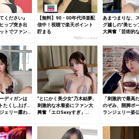
てください』
【無料】90・00年代洋楽配
あまつまりな、
ヒップ突き出
信中！視聴で楽天ポイント
グ越しの“美ヒッ
ットでファン
貯まる
大興奮「芸術的
「最高...
PR(Rチャンネル)
ーディガンは
“とにかく美少女”乃木結夢、
「刺激的で最高
トたくし上げ…
刺激的な水着姿にファン大
のぞみ、開脚ポ
ジェリー露わ
興奮「エロSexyすぎ」
ランジェリー姿
「す...
ン大興奮