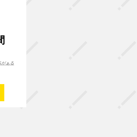
間
65がぁる