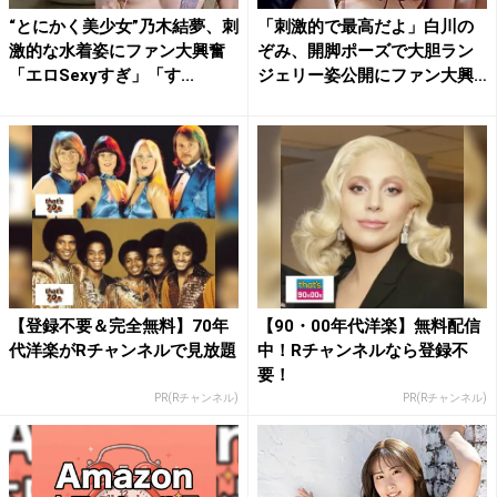
“とにかく美少女”乃木結夢、刺
「刺激的で最高だよ」白川の
激的な水着姿にファン大興奮
ぞみ、開脚ポーズで大胆ラン
「エロSexyすぎ」「す...
ジェリー姿公開にファン大興
奮
【登録不要＆完全無料】70年
【90・00年代洋楽】無料配信
代洋楽がRチャンネルで見放題
中！Rチャンネルなら登録不
要！
PR(Rチャンネル)
PR(Rチャンネル)