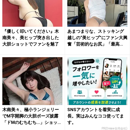
『優しく叩いてください』木
あまつまりな、ストッキング
南美々、美ヒップ突き出した
越しの“美ヒップ”にファン大興
大胆ショットでファンを魅了
奮「芸術的なお尻」「最高...
木南美々、極小ランジェリー
SNSアカウントを着実に成
でM字開脚の大胆ポーズ披露
長。実はみんなココ使ってま
「ドMのむちむち…」ショッ
す。
ト...
PR(Dreaw合同会社)