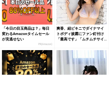
「今日の目玉商品は？」毎日
爽香、紐ビキニでダイナマイ
変わるAmazonタイムセール
トボディ披露にファン釘付け
が見逃せない
「最高です」「ムチムチサイ
コ...
PR(Amazon)
「え、こんなセールやってた
“グラビア界の超逸材”髙野真
の？」80％OFF以上が続々登
央、極上ヒップ際立つバック
場！Amazonの本気が...
ショットにファン大興奮「本...