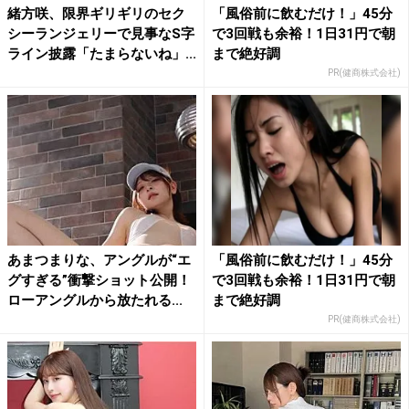
緒方咲、限界ギリギリのセク
「風俗前に飲むだけ！」45分
シーランジェリーで見事なS字
で3回戦も余裕！1日31円で朝
ライン披露「たまらないね」...
まで絶好調
PR(健商株式会社)
あまつまりな、アングルが“エ
「風俗前に飲むだけ！」45分
グすぎる”衝撃ショット公開！
で3回戦も余裕！1日31円で朝
ローアングルから放たれる...
まで絶好調
PR(健商株式会社)