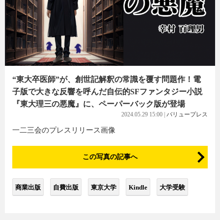
“東大卒医師”が、創世記解釈の常識を覆す問題作！電
子版で大きな反響を呼んだ自伝的SFファンタジー小説
『東大理三の悪魔』に、ペーパーバック版が登場
2024.05.29 15:00
|
バリュープレス
一二三会のプレスリリース画像
この写真の記事へ
商業出版
自費出版
東京大学
Kindle
大学受験