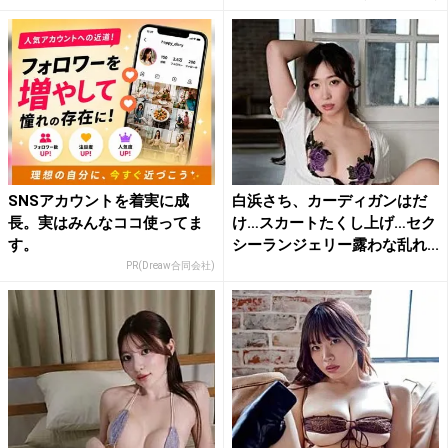
SNSアカウントを着実に成
白浜さち、カーディガンはだ
長。実はみんなココ使ってま
け…スカートたくし上げ…セク
す。
シーランジェリー露わな乱れ...
PR(Dreaw合同会社)