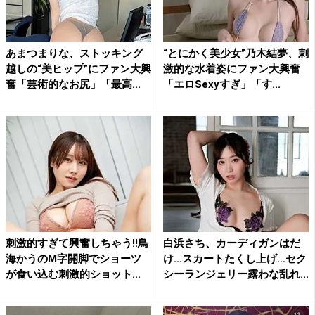
あまつまりな、ストッキング
“とにかく美少女”乃木結夢、刺
越しの“美ヒップ”にファン大興
激的な水着姿にファン大興奮
奮「芸術的なお尻」「最高...
「エロSexyすぎ」「す...
刺激的すぎて興奮しちゃう!!鳥
白浜さち、カーディガンはだ
海かうのM字開脚でショーツ
け…スカートたくし上げ…セク
が食い込む刺激的ショット...
シーランジェリー露わな乱れ...