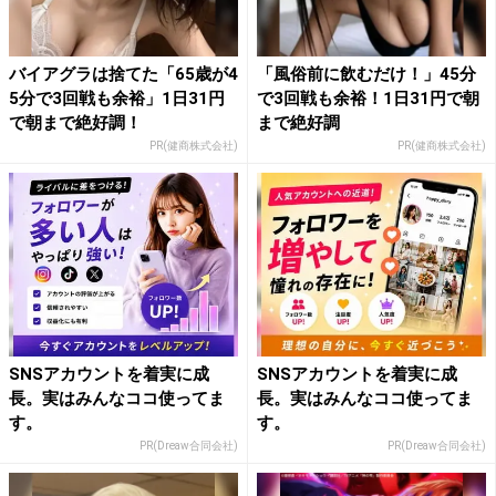
バイアグラは捨てた「65歳が4
「風俗前に飲むだけ！」45分
5分で3回戦も余裕」1日31円
で3回戦も余裕！1日31円で朝
で朝まで絶好調！
まで絶好調
PR(健商株式会社)
PR(健商株式会社)
SNSアカウントを着実に成
SNSアカウントを着実に成
長。実はみんなココ使ってま
長。実はみんなココ使ってま
す。
す。
PR(Dreaw合同会社)
PR(Dreaw合同会社)