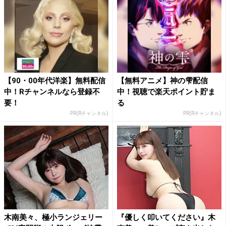
【90・00年代洋楽】無料配信
【無料アニメ】神の雫配信
中！Rチャンネルなら登録不
中！視聴で楽天ポイント貯ま
要！
る
PR(Rチャンネル)
PR(Rチャンネル)
木南美々、極小ランジェリー
『優しく叩いてください』木