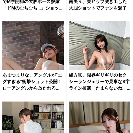
でM字開脚の大胆ポーズ披露
南美々、美ヒップ突き出した
「ドMのむちむち…」ショッ
大胆ショットでファンを魅了
ト...
あまつまりな、アングルが“エ
緒方咲、限界ギリギリのセク
グすぎる”衝撃ショット公開！
シーランジェリーで見事なS字
ローアングルから放たれる...
ライン披露「たまらないね」...