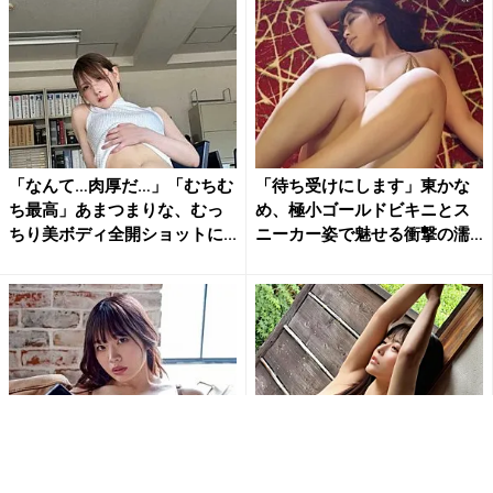
「なんて…肉厚だ…」「むちむ
「待ち受けにします」東かな
ち最高」あまつまりな、むっ
め、極小ゴールドビキニとス
ちり美ボディ全開ショットに...
ニーカー姿で魅せる衝撃の濡
れ...
「刺激的で最高だよ」白川の
「ななな、なんじゃこりゃ!!