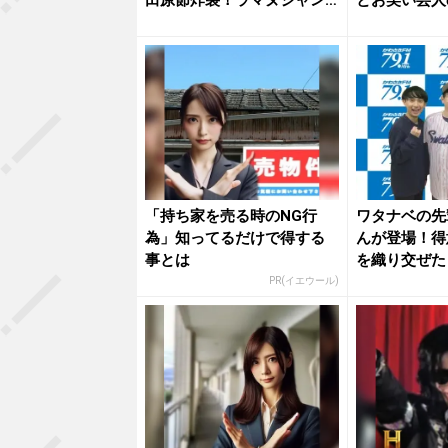
三好裕貴...
じ...
「持ち家を売る時のNG行
ワタナベの先
為」知ってるだけで得する
んが登場！得
事とは
を織り交ぜた
開！？
PR(イエウール)