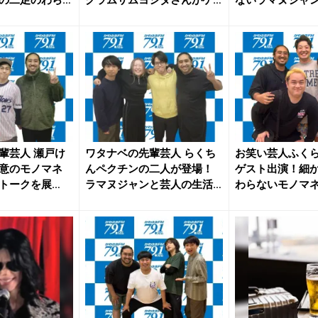
スト出演...
名！？
輩芸人 瀬戸け
ワタナベの先輩芸人 らくち
お笑い芸人ふく
意のモノマネ
んペクチンの二人が登場！
ゲスト出演！細
トークを展
ラマヌジャンと芸人の生活
わらないモノマ
につい...
たバズラ...