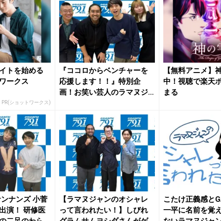
イトを始める
『ココロからベンチャーを
【無料アニメ】
ワークス
応援します！！』特別企
中！視聴で楽天
画！お笑い芸人のラマヌジ
まる
ャンの二人...
PR(ショットワークス)
サンナンズ 小菅
【ラマヌジャンのオシャレ
こたけ正義感と
出演！ 研修医
って言われたい！】しびれ
一平に名前を覚
の二足のわら
グラムサムヨシダさんがゲ
ないラマヌジャ