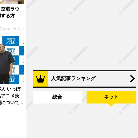
。空港ラウ
用する方
R(クレディセゾン)
人気記事ランキング
人 いっぽ
気アニメ実
総合
ネット
演について