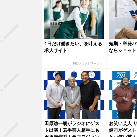
1日だけ働きたい、を叶える
短期・単発バ
求人サイト
ならショット
PR(ショットワークス)
田原総一朗がラジオにゲス
お笑い芸人 
ト出演！若手芸人相手にも
健司がゲスト
田原節炸裂！ラマヌジャン
とお笑い芸人