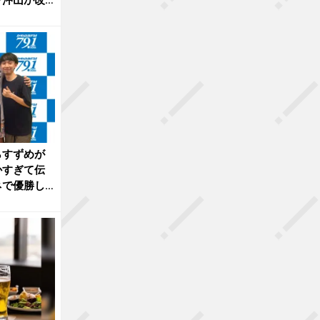
らすずめが
かすぎて伝
ネで優勝し