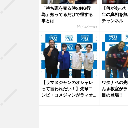
「持ち家を売る時のNG行
【何があった
為」知ってるだけで得する
年の真相を無
事とは
チャンネル
PR(イエウール)
【ラマヌジャンのオシャレ
ワタナベの先
って言われたい！】先輩コ
んき教室がラ
ンビ・コメジマンがラマオ
目の登場！ 
シャに登...
苦悩...