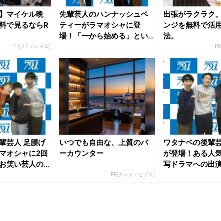
】マイケル晩
先輩芸人のハンナッシュベ
出張がラクラク
料で見るならR
ティーがラマオシャに登
ンジを無料で活
場！「一から始める」とい
法。
う言葉に疑...
PR(Rチャンネル)
P
輩芸人 足腰げ
いつでも自由な、上質のバ
ワタナベの後輩芸
マオシャに2回
ーカウンター
が登場！ある人
お笑い芸人の
写ドラマへの出
トーク...
PR(クレディセゾン)