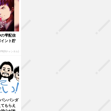
神の雫配信
ポイント貯
PR(Rチャンネル)
Gパンパンダ
えてもらえ
ン沖山が改