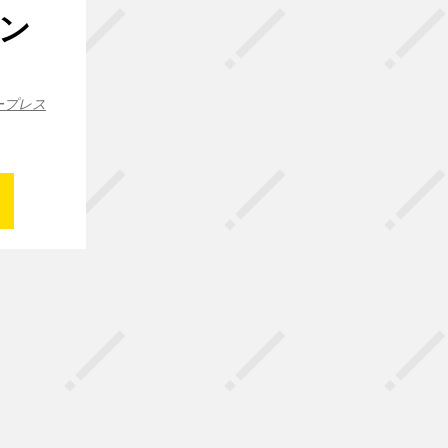
ン
ープレス