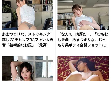
あまつまりな、ストッキング
「なんて…肉厚だ…」「むちむ
越しの“美ヒップ”にファン大興
ち最高」あまつまりな、むっ
奮「芸術的なお尻」「最高...
ちり美ボディ全開ショットに...
白浜さち、カーディガンはだ
「待ち受けにします」東かな
け…スカートたくし上げ…セク
め、極小ゴールドビキニとス