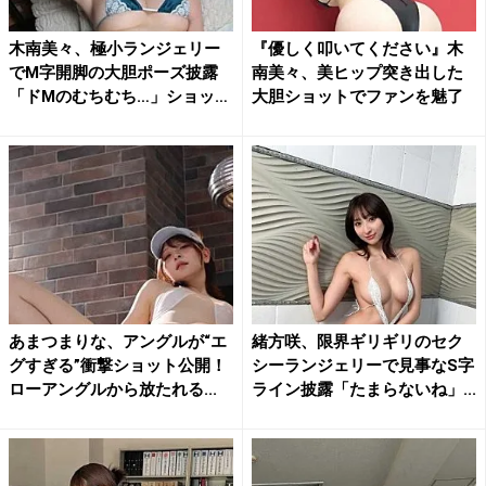
木南美々、極小ランジェリー
『優しく叩いてください』木
でM字開脚の大胆ポーズ披露
南美々、美ヒップ突き出した
「ドMのむちむち…」ショッ
大胆ショットでファンを魅了
ト...
あまつまりな、アングルが“エ
緒方咲、限界ギリギリのセク
グすぎる”衝撃ショット公開！
シーランジェリーで見事なS字
ローアングルから放たれる...
ライン披露「たまらないね」...