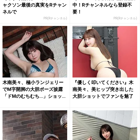
ャクソン最後の真実をRチャン
中！Rチャンネルなら登録不
ネルで
要！
PR(Rチャンネル)
PR(Rチャンネル)
木南美々、極小ランジェリー
『優しく叩いてください』木
でM字開脚の大胆ポーズ披露
南美々、美ヒップ突き出した
「ドMのむちむち…」ショッ
大胆ショットでファンを魅了
ト...