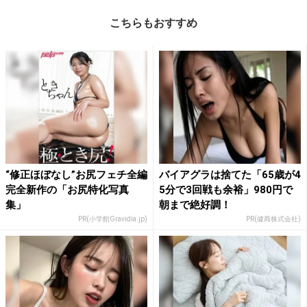
こちらもおすすめ
“修正ほぼなし”お尻フェチ全編
バイアグラは捨てた「65歳が4
完全新作の「お尻特化写真
5分で3回戦も余裕」980円で
集」
朝まで絶好調！
PR(小学館Gravidia.jp)
PR(健商株式会社)