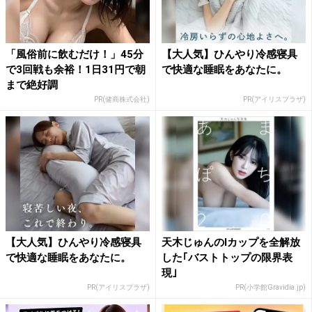
「風俗前に飲むだけ！」45分
【大人気】ひんやり冷感寝具
で3回戦も余裕！1日31円で朝
で快適な睡眠をあなたに。
まで絶好調
PR(健商株式会社)
PR(アイリスプラザ)
【大人気】ひんやり冷感寝具
天木じゅんのIカップを全解放
で快適な睡眠をあなたに。
した｢バストトップの限界表
現｣
PR(アイリスプラザ)
PR(小学館Gravidia.jp)