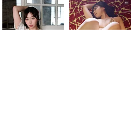
白浜さち、カーディガンはだ
「待ち受けにします」東かな
け…スカートたくし上げ…セク
め、極小ゴールドビキニとス
シーランジェリー露わな乱れ...
ニーカー姿で魅せる衝撃の濡
れ...