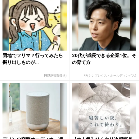
団地でフリマ？行ってみたら
20代が成長できる企業1位。そ
掘り出しものが…
の育て方
PR(UR都市機構)
PR(シンプレクス・ホールディングス)