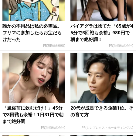
誰かの不用品は私の必需品。
バイアグラは捨てた「65歳が4
フリマに参加したらお宝だら
5分で3回戦も余裕」980円で
けだった
朝まで絶好調！
PR(UR都市機構)
PR(健商株式会社)
「風俗前に飲むだけ！」45分
20代が成長できる企業1位。そ
で3回戦も余裕！1日31円で朝
の育て方
まで絶好調
PR(健商株式会社)
PR(シンプレクス・ホールディングス)