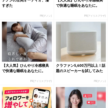
デノンの空間オーディオ、凄
【大人気】ひんやり冷感寝具
すぎた
で快適な睡眠をあなたに。
PR(デノン)
PR(アイリスプラザ)
【大人気】ひんやり冷感寝具
クラファン5,600万円以上！話
で快適な睡眠をあなたに。
題のスピーカーを試してみた
PR(アイリスプラザ)
PR(デノン)