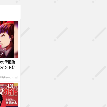
神の雫配信
ポイント貯
PR(Rチャンネル)