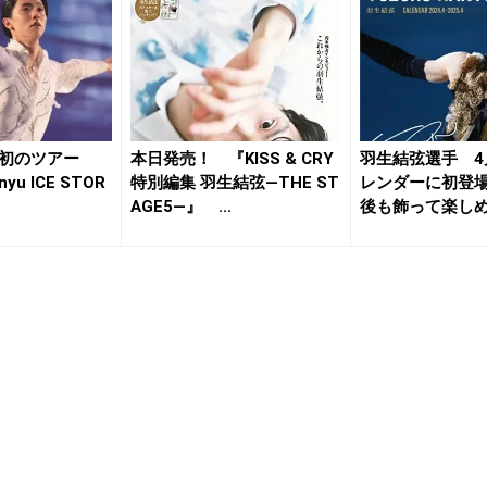
手初のツアー
本日発売！ 『KISS & CRY
羽生結弦選手 4
nyu ICE STOR
特別編集 羽生結弦―THE ST
レンダーに初登
AGE5―』 ...
後も飾って楽し