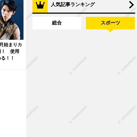
人気記事ランキング
総合
スポーツ
月始まりカ
場！ 使用
める！！