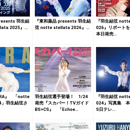
esents 羽生結
『東和薬品 presents 羽生結
『羽生結弦 notte s
lata 2025』...
弦 notte stellata 2026』...
026』リポー
本日発売...
RA』 「notte
羽生結弦選手登場！ 1/24
『羽生結弦 notte s
2024」羽生結弦さ
発売『スカパー！TVガイド
024』写真集 
BS+CS』 「Echoe...
S日テレ...