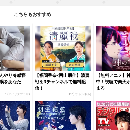
こちらもおすすめ
んやり冷感寝
【福間香奈×西山朋佳】清麗
【無料アニメ】
眠をあなた
戦をRチャンネルで無料配
中！視聴で楽天
信！
まる
PR(アイリスプラザ)
PR(Rチャンネル)