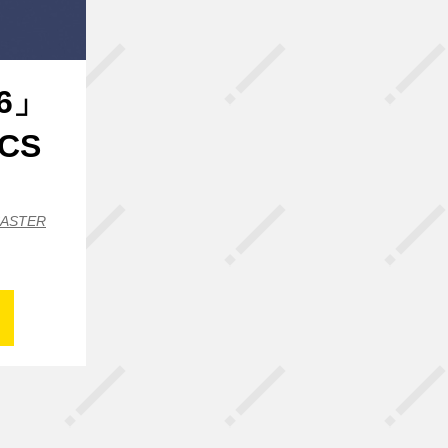
26」
CS
CASTER