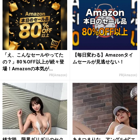
「え、こんなセールやってた
【毎日変わる】Amazonタイ
の？」80％OFF以上が続々登
ムセールが見逃せない！
場！Amazonの本気が...
PR(Amazon)
PR(Amazon)
緒方咲、限界ギリギリのセク
あまつまりな、アングルが“エ