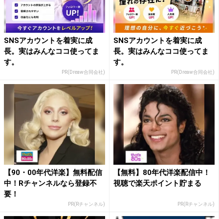
SNSアカウントを着実に成
SNSアカウントを着実に成
長。実はみんなココ使ってま
長。実はみんなココ使ってま
す。
す。
PR(Dreaw合同会社)
PR(Dreaw合同会社)
【90・00年代洋楽】無料配信
【無料】80年代洋楽配信中！
中！Rチャンネルなら登録不
視聴で楽天ポイント貯まる
要！
PR(Rチャンネル)
PR(Rチャンネル)