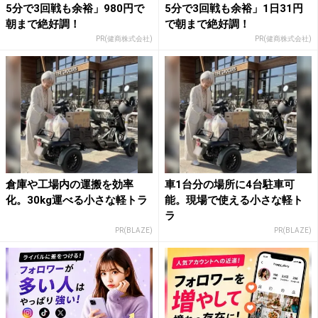
5分で3回戦も余裕」980円で
5分で3回戦も余裕」1日31円
朝まで絶好調！
で朝まで絶好調！
PR(健商株式会社)
PR(健商株式会社)
倉庫や工場内の運搬を効率
車1台分の場所に4台駐車可
化。30kg運べる小さな軽トラ
能。現場で使える小さな軽ト
ラ
PR(BLAZE)
PR(BLAZE)