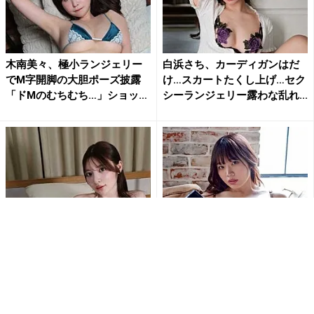
木南美々、極小ランジェリー
白浜さち、カーディガンはだ
でM字開脚の大胆ポーズ披露
け…スカートたくし上げ…セク
「ドMのむちむち…」ショッ
シーランジェリー露わな乱れ...
ト...
“とにかく美少女”乃木結夢、刺
「刺激的で最高だよ」白川の
激的な水着姿にファン大興奮
ぞみ、開脚ポーズで大胆ラン
「エロSexyすぎ」「す...
ジェリー姿公開にファン大興
奮