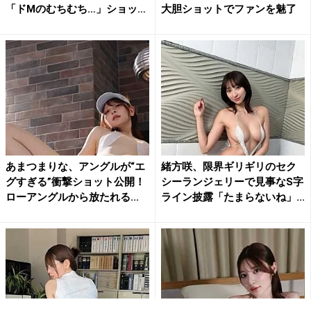
「ドMのむちむち…」ショッ
大胆ショットでファンを魅了
ト...
あまつまりな、アングルが“エ
緒方咲、限界ギリギリのセク
グすぎる”衝撃ショット公開！
シーランジェリーで見事なS字
ローアングルから放たれる...
ライン披露「たまらないね」...