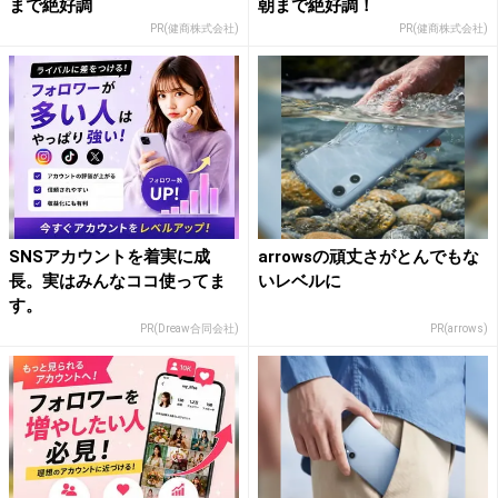
まで絶好調
朝まで絶好調！
PR(健商株式会社)
PR(健商株式会社)
SNSアカウントを着実に成
arrowsの頑丈さがとんでもな
長。実はみんなココ使ってま
いレベルに
す。
PR(Dreaw合同会社)
PR(arrows)