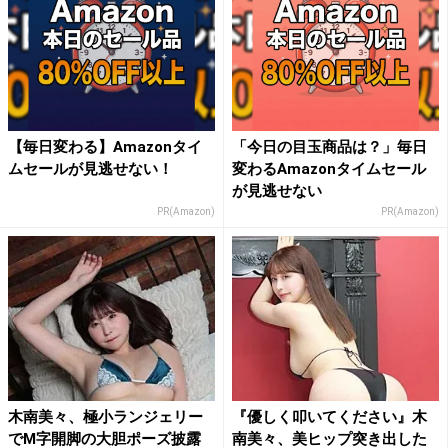
【毎日変わる】Amazonタイ
「今日の目玉商品は？」毎日
ムセールが見逃せない！
変わるAmazonタイムセール
が見逃せない
PR(Amazon)
PR(Amazon)
木南美々、極小ランジェリー
『優しく叩いてください』木
でM字開脚の大胆ポーズ披露
南美々、美ヒップ突き出した