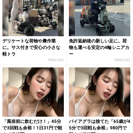
デリケートな荷物や農作業
免許返納後の新しい足に。荷
に。サス付きで安心の小さな
物も運べる安定の4輪シニアカ
軽トラ
ー
PR(BLAZE)
PR(BLAZE)
「風俗前に飲むだけ！」45分
バイアグラは捨てた「65歳が4
で3回戦も余裕！1日31円で朝
5分で3回戦も余裕」980円で