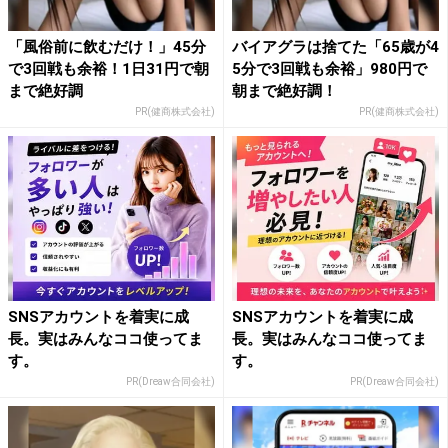
「風俗前に飲むだけ！」45分
バイアグラは捨てた「65歳が4
で3回戦も余裕！1日31円で朝
5分で3回戦も余裕」980円で
まで絶好調
朝まで絶好調！
PR(健商株式会社)
PR(健商株式会社)
SNSアカウントを着実に成
SNSアカウントを着実に成
長。実はみんなココ使ってま
長。実はみんなココ使ってま
す。
す。
PR(Dreaw合同会社)
PR(Dreaw合同会社)