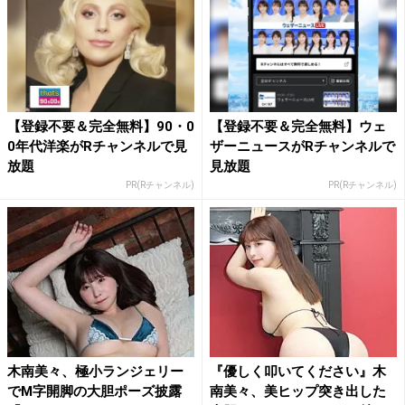
【登録不要＆完全無料】90・0
【登録不要＆完全無料】ウェ
0年代洋楽がRチャンネルで見
ザーニュースがRチャンネルで
放題
見放題
PR(Rチャンネル)
PR(Rチャンネル)
木南美々、極小ランジェリー
『優しく叩いてください』木
でM字開脚の大胆ポーズ披露
南美々、美ヒップ突き出した