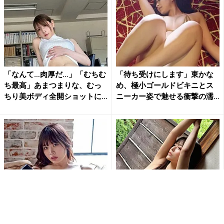
「なんて…肉厚だ…」「むちむ
「待ち受けにします」東かな
ち最高」あまつまりな、むっ
め、極小ゴールドビキニとス
ちり美ボディ全開ショットに...
ニーカー姿で魅せる衝撃の濡
れ...
「刺激的で最高だよ」白川の
「ななな、なんじゃこりゃ!!
ぞみ、開脚ポーズで大胆ラン
す、スッゲェ!!」東雲うみの変