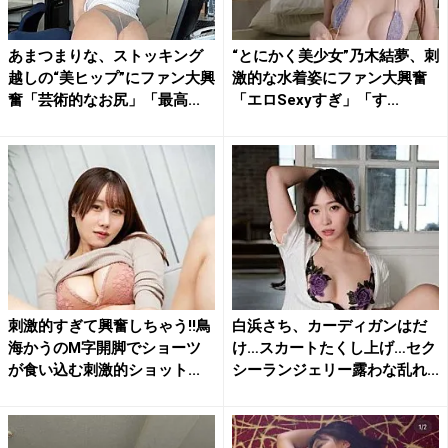
あまつまりな、ストッキング
“とにかく美少女”乃木結夢、刺
越しの“美ヒップ”にファン大興
激的な水着姿にファン大興奮
奮「芸術的なお尻」「最高...
「エロSexyすぎ」「す...
刺激的すぎて興奮しちゃう!!鳥
白浜さち、カーディガンはだ
海かうのM字開脚でショーツ
け…スカートたくし上げ…セク
が食い込む刺激的ショット...
シーランジェリー露わな乱れ...