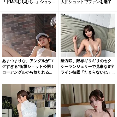
「ドMのむちむち…」ショッ
大胆ショットでファンを魅了
ト...
あまつまりな、アングルが“エ
緒方咲、限界ギリギリのセク
グすぎる”衝撃ショット公開！
シーランジェリーで見事なS字
ローアングルから放たれる...
ライン披露「たまらないね」...