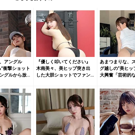
、アングル
『優しく叩いてください』
あまつまりな、
る”衝撃ショット
木南美々、美ヒップ突き出
グ越しの“美ヒッ
ングルから放
した大胆ショットでファン
大興奮「芸術的
を魅了
「最高...