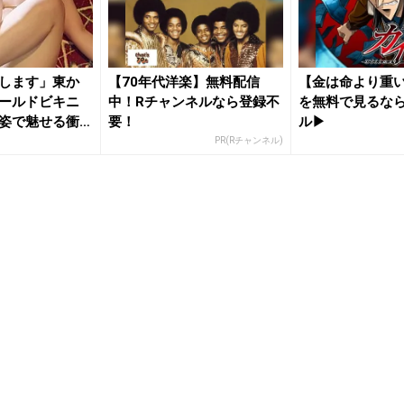
します」東か
【70年代洋楽】無料配信
【金は命より重
ールドビキニ
中！Rチャンネルなら登録不
を無料で見るなら
姿で魅せる衝
要！
ル▶︎
PR(Rチャンネル)