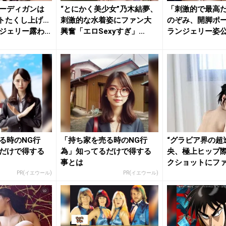
ーディガンは
“とにかく美少女”乃木結夢、
「刺激的で最高
トたくし上げ…
刺激的な水着姿にファン大
のぞみ、開脚ポ
ジェリー露わ
興奮「エロSexyすぎ」
ランジェリー姿
「す...
ン大興奮
る時のNG行
「持ち家を売る時のNG行
“グラビア界の超
だけで得する
為」知ってるだけで得する
央、極上ヒップ
事とは
クショットにフ
「本...
PR(イエウール)
PR(イエウール)