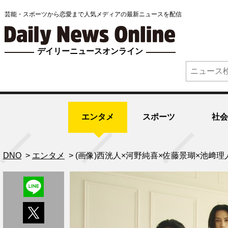
芸能・スポーツから恋愛まで人気メディアの最新ニュースを配信
デイリーニュースオンライン
エンタメ
スポーツ
社会
DNO
>
エンタメ
>
(画像)西洸人×河野純喜×佐藤景瑚×池﨑理