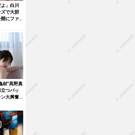
だよ」白川
ーズで大胆
公開にファ
逸材”髙野真
際立つバッ
ァン大興奮