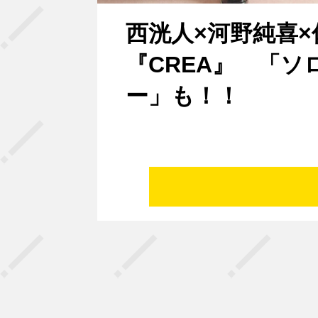
西洸人×河野純喜×
『CREA』 「
ー」も！！