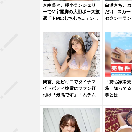
木南美々、極小ランジェリ
白浜さち、カ
ーでM字開脚の大胆ポーズ披
だけ…スカー
露「ドMのむちむち…」ショ
セクシーラン
ット...
な乱れ...
爽香、紐ビキニでダイナマ
「持ち家を売
イトボディ披露にファン釘
為」知ってる
付け「最高です」「ムチム
事とは
チサイコ...