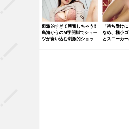
刺激的すぎて興奮しちゃう!!
「待ち受けに
鳥海かうのM字開脚でショー
なめ、極小ゴ
ツが食い込む刺激的ショッ
とスニーカー
ト...
撃の濡れ...