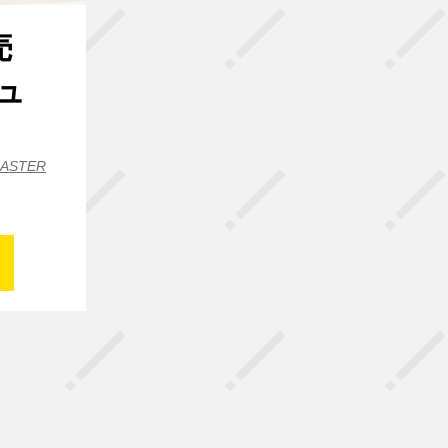
売
ュ
CASTER