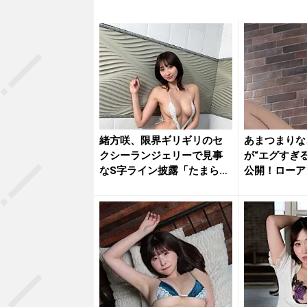
緒方咲、限界ギリギリのセ
あまつまりな
クシーランジェリーで見事
が“エグすぎ
なS字ライン披露「たまらな
公開！ローア
いね」...
たれる...