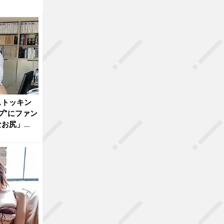
ストッキン
プ”にファン
なお尻」