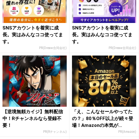
SNSアカウントを着実に成
SNSアカウントを着実に成
長。実はみんなココ使ってま
長。実はみんなココ使ってま
す。
す。
PR(Dreaw合同会社)
PR(Dreaw合同会社)
【逆境無頼カイジ】無料配信
「え、こんなセールやってた
中！Rチャンネルなら登録不
の？」80％OFF以上が続々登
要！
場！Amazonの本気が...
PR(Rチャンネル)
PR(Amazon)