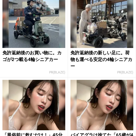
免許返納後のお買い物に。カ
免許返納後の新しい足に。荷
ゴが2つ載る4輪シニアカー
物も運べる安定の4輪シニアカ
ー
PR(BLAZE)
PR(BLAZE)
「風俗前に飲むだけ！」45分
バイアグラは捨てた「65歳が4