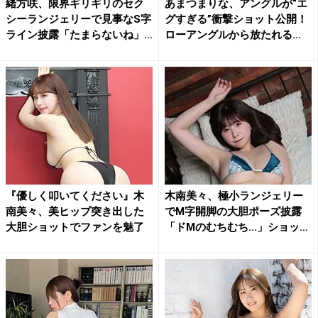
緒方咲、限界ギリギリのセク
あまつまりな、アングルが“エ
シーランジェリーで見事なS字
グすぎる”衝撃ショット公開！
ライン披露「たまらないね」...
ローアングルから放たれる...
『優しく叩いてください』木
木南美々、極小ランジェリー
南美々、美ヒップ突き出した
でM字開脚の大胆ポーズ披露
大胆ショットでファンを魅了
「ドMのむちむち…」ショッ
ト...