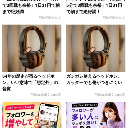
で3回戦も余裕！1日31円で朝
5分で3回戦も余裕」1日31円
まで絶好調
で朝まで絶好調！
PR(健商株式会社)
PR(健商株式会社)
64年の歴史が宿るヘッドホ
ガシガシ使えるヘッドホン。
ン、いい意味で「想定外」の
カッターでも傷がつきにくい
音質
PR(Marshall Group AB)
PR(Marshall Group AB)