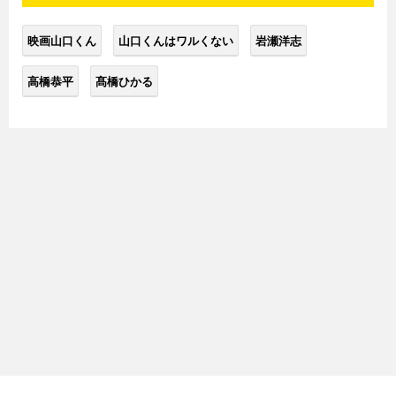
映画山口くん
山口くんはワルくない
岩瀬洋志
高橋恭平
髙橋ひかる