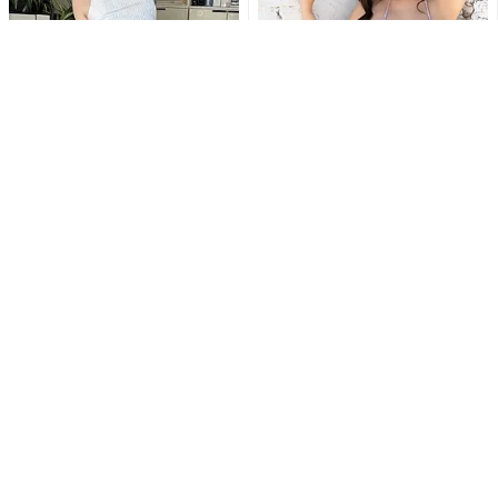
あまつまりな、ストッキング
爽香、紐ビキニでダイナマイ
越しの“美ヒップ”にファン大興
トボディ披露にファン釘付け
奮「芸術的なお尻」「最高...
「最高です」「ムチムチサイ
コ...
白浜さち、カーディガンはだ
“とにかく美少女”乃木結夢、刺
け…スカートたくし上げ…セク
激的な水着姿にファン大興奮
シーランジェリー露わな乱れ...
「エロSexyすぎ」「す...