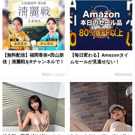
【無料配信】福間香奈×西山朋
【毎日変わる】Amazonタイ
佳｜清麗戦をRチャンネルで！
ムセールが見逃せない！
PR(Rチャンネル)
PR(Amazon)