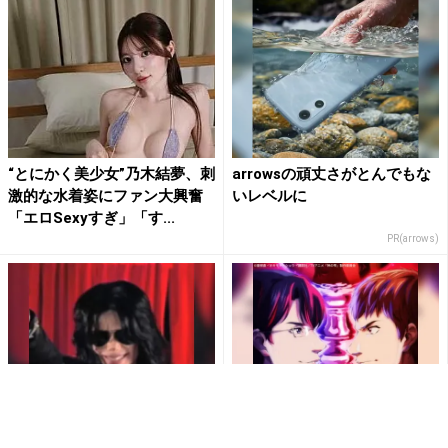
“とにかく美少女”乃木結夢、刺
arrowsの頑丈さがとんでもな
激的な水着姿にファン大興奮
いレベルに
「エロSexyすぎ」「す...
PR(arrows)
【何があった】マイケル晩年
【登録不要＆完全無料】神の