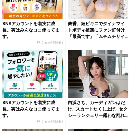
SNSアカウントを着実に成
爽香、紐ビキニでダイナマイ
長。実はみんなココ使ってま
トボディ披露にファン釘付け
す。
「最高です」「ムチムチサイ
コ...
PR(Dreaw合同会社)
SNSアカウントを着実に成
白浜さち、カーディガンはだ
長。実はみんなココ使ってま
け…スカートたくし上げ…セク
す。
シーランジェリー露わな乱れ...
PR(Dreaw合同会社)