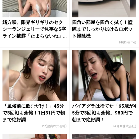
緒方咲、限界ギリギリのセク
四角い部屋を四角く拭く！壁
シーランジェリーで見事なS字
際までしっかり拭けるロボッ
ライン披露「たまらないね」...
ト掃除機
PR(Dreame)
「風俗前に飲むだけ！」45分
バイアグラは捨てた「65歳が4
で3回戦も余裕！1日31円で朝
5分で3回戦も余裕」980円で
まで絶好調
朝まで絶好調！
PR(健商株式会社)
PR(健商株式会社)