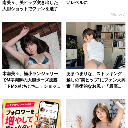
南美々、美ヒップ突き出した
いレベルに
大胆ショットでファンを魅了
PR(arrows)
木南美々、極小ランジェリー
あまつまりな、ストッキング
でM字開脚の大胆ポーズ披露
越しの“美ヒップ”にファン大興
「ドMのむちむち…」ショッ
奮「芸術的なお尻」「最高...
ト...