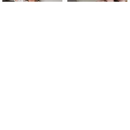
白浜さち、カーディガンはだ
“とにかく美少女”乃木結夢、刺
け…スカートたくし上げ…セク
激的な水着姿にファン大興奮
シーランジェリー露わな乱れ...
「エロSexyすぎ」「す...
「刺激的で最高だよ」白川の
「待ち受けにします」東かな
ぞみ、開脚ポーズで大胆ラン
め、極小ゴールドビキニとス
ジェリー姿公開にファン大興
ニーカー姿で魅せる衝撃の濡
奮
れ...