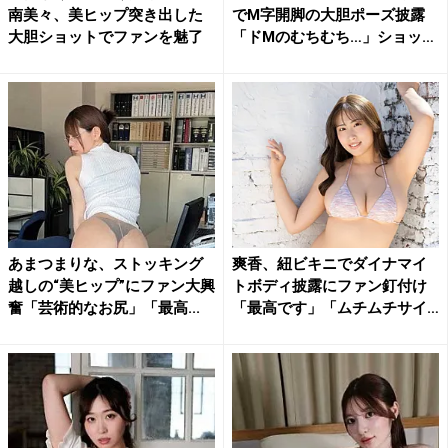
南美々、美ヒップ突き出した
でM字開脚の大胆ポーズ披露
大胆ショットでファンを魅了
「ドMのむちむち…」ショッ
ト...
あまつまりな、ストッキング
爽香、紐ビキニでダイナマイ
越しの“美ヒップ”にファン大興
トボディ披露にファン釘付け
奮「芸術的なお尻」「最高...
「最高です」「ムチムチサイ
コ...