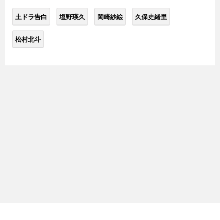
土ドラ告白
塩野瑛久
岡崎紗絵
久保史緒里
松村北斗