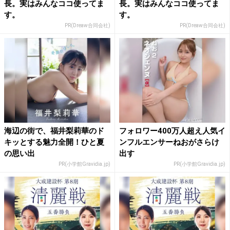
長。実はみんなココ使ってま
長。実はみんなココ使ってま
す。
す。
PR(Dreaw合同会社)
PR(Dreaw合同会社)
海辺の街で、福井梨莉華のド
フォロワー400万人超え人気イ
キッとする魅力全開！ひと夏
ンフルエンサーねおがさらけ
の思い出
出す
PR(小学館Gravidia.jp)
PR(小学館Gravidia.jp)