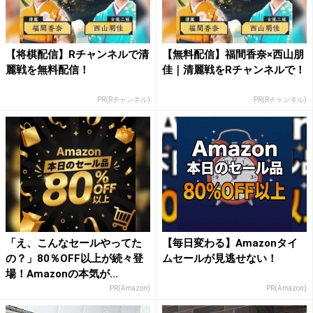
【将棋配信】Rチャンネルで清
【無料配信】福間香奈×西山朋
麗戦を無料配信！
佳｜清麗戦をRチャンネルで！
PR(Rチャンネル)
PR(Rチャンネル)
「え、こんなセールやってた
【毎日変わる】Amazonタイ
の？」80％OFF以上が続々登
ムセールが見逃せない！
場！Amazonの本気が...
PR(Amazon)
PR(Amazon)