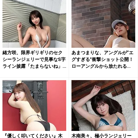
緒方咲、限界ギリギリのセク
あまつまりな、アングルが“エ
シーランジェリーで見事なS字
グすぎる”衝撃ショット公開！
ライン披露「たまらないね」...
ローアングルから放たれる...
『優しく叩いてください』木
木南美々、極小ランジェリー