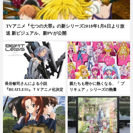
TVアニメ『七つの大罪』の新シリーズ2018年1月6日より放
送 新ビジュアル、新PVが公開
長谷敏司さんによる小説
親たちも密かに熱くなる、「 プ
『BEATLESS』ＴＶアニメ化決定
リキュア 」シリーズの熱量