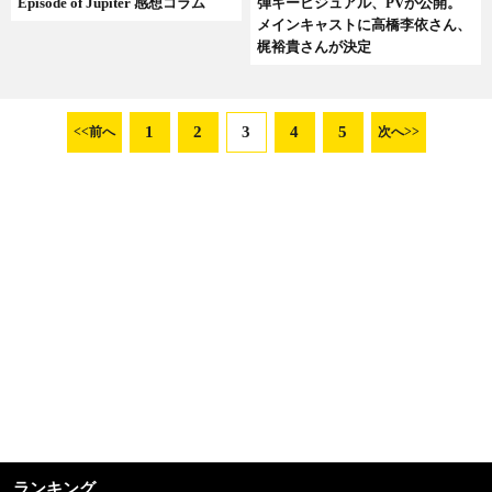
Episode of Jupiter 感想コラム
弾キービジュアル、PVが公開。
メインキャストに高橋李依さん、
梶裕貴さんが決定
1
2
3
4
5
<<前へ
次へ>>
ランキング