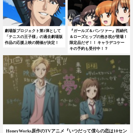
劇場版プロジェクト第1弾として
『ガールズ＆パンツァー』西絹代
「テニスの王子様」の過去劇場版
＆ローズヒップの抱き枕が登場！
作品の応援上映の開催が決定！
限定品だぞ！！ キャラデコケー
キの予約も受付中！？
HoneyWorks原作のTVアニメ『いつだって僕らの恋は10セン