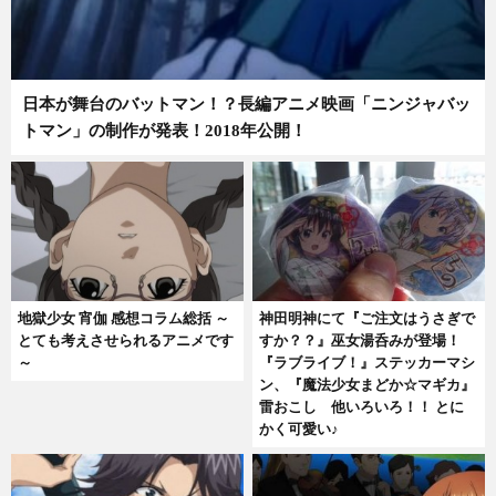
日本が舞台のバットマン！？長編アニメ映画「ニンジャバッ
トマン」の制作が発表！2018年公開！
地獄少女 宵伽 感想コラム総括 ～
神田明神にて『ご注文はうさぎで
とても考えさせられるアニメです
すか？？』巫女湯呑みが登場！
～
『ラブライブ！』ステッカーマシ
ン、『魔法少女まどか☆マギカ』
雷おこし 他いろいろ！！ とに
かく可愛い♪