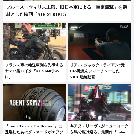
ブルース・ウィリス主演、旧日本軍による「重慶爆撃」を題
材とした映画『AIR STRIKE』
フランス軍の輸送車列を先導する
リアル‟ジャック・ライアン”元
ヤマハ製バイク『XTZ 660テネ
CIA職員をフィーチャーした
レ』
VICE短編動画
『Tom Clancy's The Division』に
キアヌ・リーヴスがニューヨーク
登場したあのグレネードがエアソ
を馬で駆け巡る。最新作『John