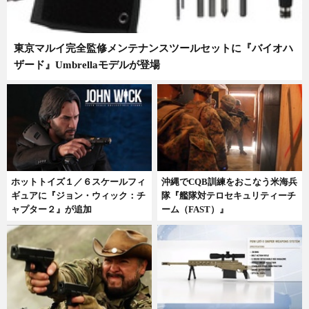
東京マルイ完全監修メンテナンスツールセットに『バイオハ
ザード』Umbrellaモデルが登場
ホットトイズ１／６スケールフィ
沖縄でCQB訓練をおこなう米海兵
ギュアに『ジョン・ウィック：チ
隊『艦隊対テロセキュリティーチ
ャプター２』が追加
ーム（FAST）』