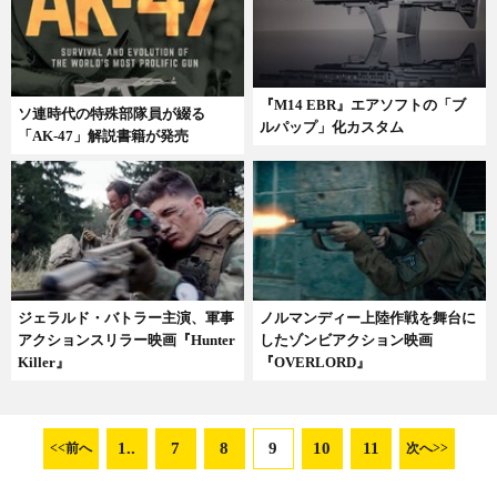
『M14 EBR』エアソフトの「ブ
ソ連時代の特殊部隊員が綴る
ルパップ」化カスタム
「AK-47」解説書籍が発売
ジェラルド・バトラー主演、軍事
ノルマンディー上陸作戦を舞台に
アクションスリラー映画『Hunter
したゾンビアクション映画
Killer』
『OVERLORD』
1..
7
8
9
10
11
<<前へ
次へ>>