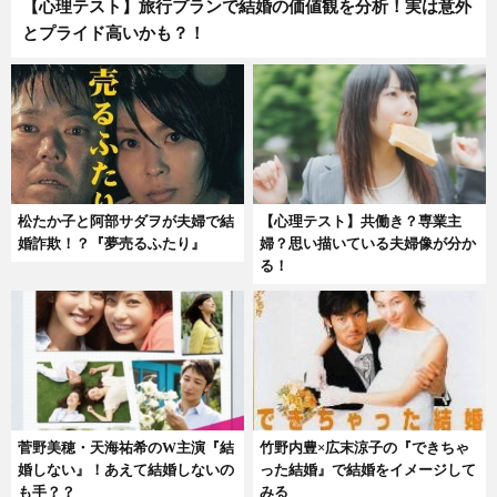
【心理テスト】旅行プランで結婚の価値観を分析！実は意外
とプライド高いかも？！
松たか子と阿部サダヲが夫婦で結
【心理テスト】共働き？専業主
婚詐欺！？『夢売るふたり』
婦？思い描いている夫婦像が分か
る！
菅野美穂・天海祐希のW主演『結
竹野内豊×広末涼子の『できちゃ
婚しない』！あえて結婚しないの
った結婚』で結婚をイメージして
も手？？
みる