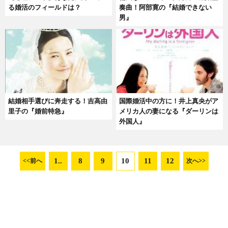
る婚活のフィールドは？
奏曲！阿部寛の『結婚できない
男』
結婚相手選びに奔走する！吉高由
国際婚活中の方に！井上真央がア
里子の『婚前特急』
メリカ人の妻になる『ダーリンは
外国人』
1..
8
9
10
11
12
<<前へ
次へ>>