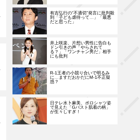
有吉弘行の“不適切”発言に批判殺
到「子ども虐待って…」「最悪
だと思った」
井上咲楽、片想い男性に告白も
ドン引きの声「やらされて
る？」「ワンチャン男だ」相手
にも批判
R-1王者の小競り合いで明るみ
に…ますだおかだにM-1不正疑
惑？
日テレ水卜麻美、ポロシャツ姿
で見えた「Gバスト肌着の柄」
が生々しすぎ！