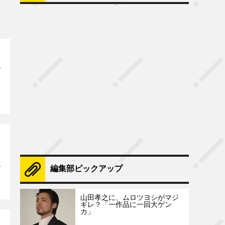
編集部ピックアップ
山田孝之に、ムロツヨシがマジ
ギレ？「一作品に一回大ゲン
カ」