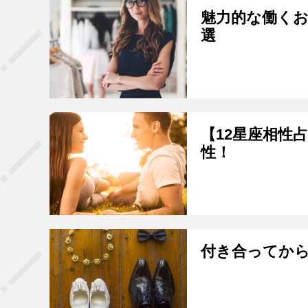
魅力的な働くお
選
【12星座相性
性！
付き合ってか