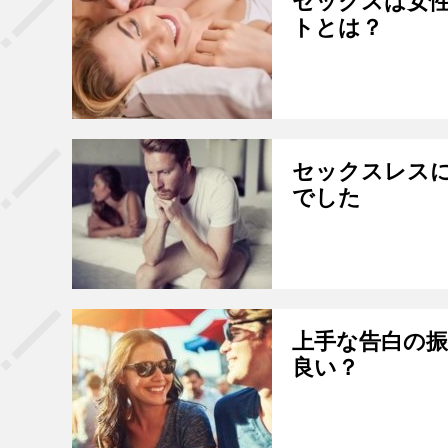
セックスは女性
トとは？
セックスレスに
でした
上手な告白の
良い？