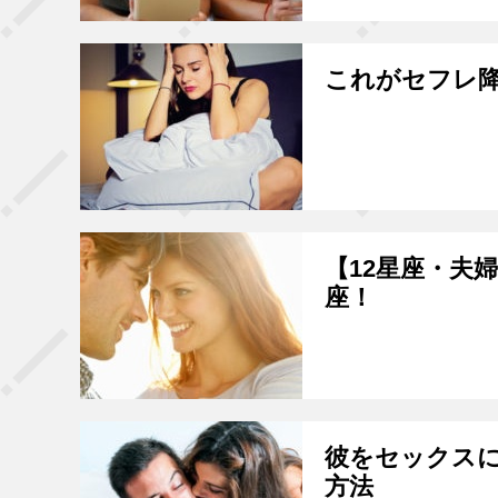
これがセフレ降
【12星座・夫
座！
彼をセックスに
方法