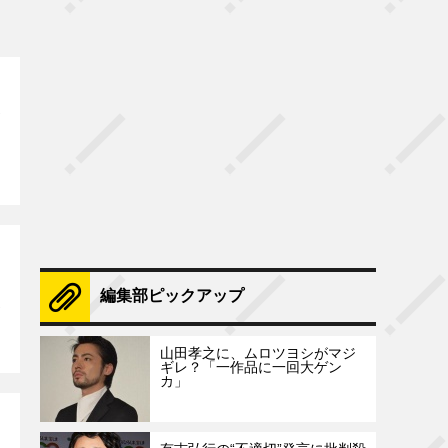
編集部ピックアップ
山田孝之に、ムロツヨシがマジ
ギレ？「一作品に一回大ゲン
カ」