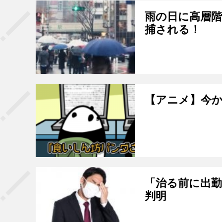
雨の日に高層階
捕される！
【アニメ】今
「治る前に出
判明