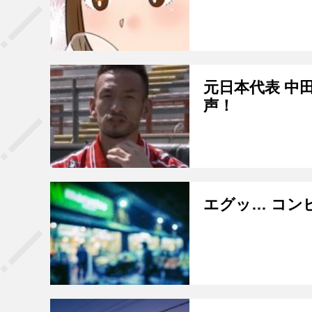
元日本代表 中田
声！
エグッ… コン