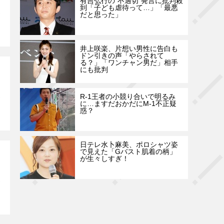
有吉弘行の“不適切”発言に批判殺
到「子ども虐待って…」「最悪
だと思った」
井上咲楽、片想い男性に告白も
ドン引きの声「やらされて
る？」「ワンチャン男だ」相手
にも批判
R-1王者の小競り合いで明るみ
に…ますだおかだにM-1不正疑
惑？
日テレ水卜麻美、ポロシャツ姿
で見えた「Gバスト肌着の柄」
が生々しすぎ！