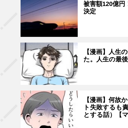
被害額120億
決定
【漫画】人生
た。人生の最
【漫画】何故
ト失敗するも責
とする話）【