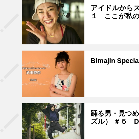
アイドルからス
１ ここが私
Bimajin Spec
踊る男・見つめ
ズル） ＃５ D