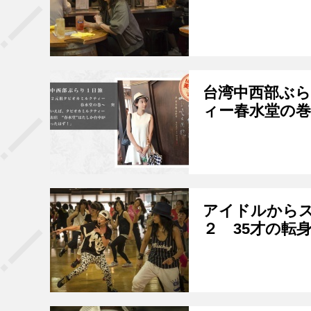
台湾中西部ぶ
ィー春水堂の巻
アイドルからス
２ 35才の転