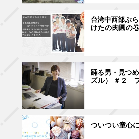
台湾中西部ぶら
けたの肉圓の
踊る男・見つめ
ズル） ＃２ 
ついつい童心に