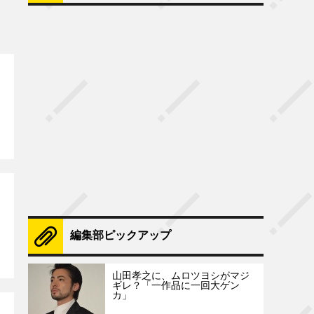
編集部ピックアップ
山田孝之に、ムロツヨシがマジ
ギレ？「一作品に一回大ゲン
カ」