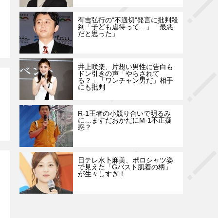
有吉弘行の“不適切”発言に批判殺
到「子ども虐待って…」「最悪
だと思った」
井上咲楽、片想い男性に告白も
ドン引きの声「やらされて
る？」「ワンチャン男だ」相手
にも批判
R-1王者の小競り合いで明るみ
に…ますだおかだにM-1不正疑
惑？
日テレ水卜麻美、ポロシャツ姿
で見えた「Gバスト肌着の柄」
が生々しすぎ！