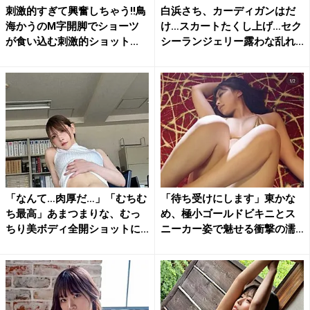
刺激的すぎて興奮しちゃう!!鳥
白浜さち、カーディガンはだ
海かうのM字開脚でショーツ
け…スカートたくし上げ…セク
が食い込む刺激的ショット...
シーランジェリー露わな乱れ...
「なんて…肉厚だ…」「むちむ
「待ち受けにします」東かな
ち最高」あまつまりな、むっ
め、極小ゴールドビキニとス
ちり美ボディ全開ショットに...
ニーカー姿で魅せる衝撃の濡
れ...