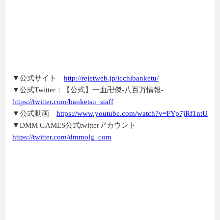
▼公式サイト
http://rejetweb.jp/icchibanketu/
▼公式Twitter：【公式】一血卍傑-八百万情報-
https://twitter.com/banketsu_staff
▼公式動画
https://www.youtube.com/watch?v=FYp7jRf1ntU
▼DMM GAMES公式twitterアカウント
https://twitter.com/dmmolg_com