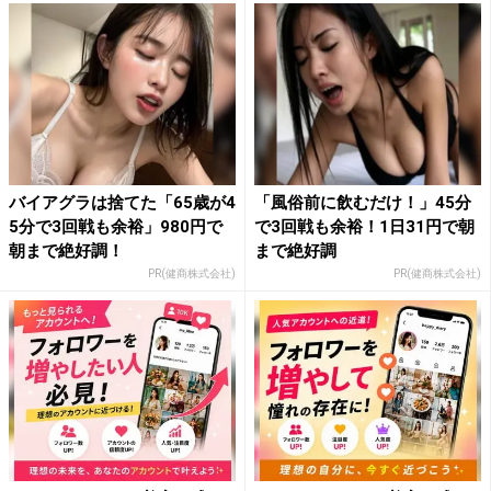
バイアグラは捨てた「65歳が4
「風俗前に飲むだけ！」45分
5分で3回戦も余裕」980円で
で3回戦も余裕！1日31円で朝
朝まで絶好調！
まで絶好調
PR(健商株式会社)
PR(健商株式会社)