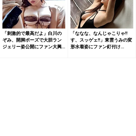
「刺激的で最高だよ」白川の
「ななな、なんじゃこりゃ!!
ぞみ、開脚ポーズで大胆ラン
す、スッゲェ!!」東雲うみの変
ジェリー姿公開にファン大興
形水着姿にファン釘付け...
奮