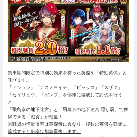
祭事期間限定で特別な効果を持った英傑を「特効英傑」と
呼びます。
「アシュラ」「ナスノヨイチ」「ビャッコ」「スザク」
「セイリュウ」「ゲンブ」を部隊に編成して討伐を行う
と、
「飛鳥京の地下迷宮」と「飛鳥京の地下迷宮 隠し層」で獲
得できる「戦貨」が増量！
※戦貨の増量倍率は英傑毎に異なり、複数の英傑を部隊に
編成すると倍率は加算重複します。