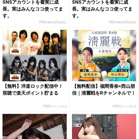
SNSアカウントを着実に成
SNSアカウントを着実に成
長。実はみんなココ使ってま
長。実はみんなココ使ってま
す。
す。
PR(Dreaw合同会社)
PR(Dreaw合同会社)
【無料】洋楽ロック配信中！
【無料配信】福間香奈×西山朋
視聴で楽天ポイント貯まる
佳｜清麗戦をRチャンネルで！
PR(Rチャンネル)
PR(Rチャンネル)