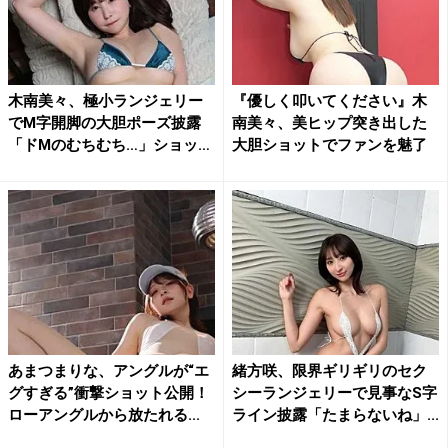
木南美々、極小ランジェリー
『優しく叩いてください』木
でM字開脚の大胆ポーズ披露
南美々、美ヒップ突き出した
「ドMのむちむち…」ショッ
大胆ショットでファンを魅了
ト...
あまつまりな、アングルが“エ
緒方咲、限界ギリギリのセク
グすぎる”衝撃ショット公開！
シーランジェリーで見事なS字
ローアングルから放たれる...
ライン披露「たまらないね」...