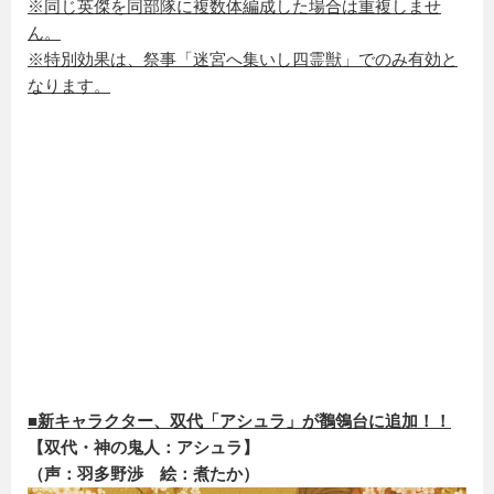
※同じ英傑を同部隊に複数体編成した場合は重複しませ
ん。
※特別効果は、祭事「迷宮へ集いし四霊獣」でのみ有効と
なります。
■新キャラクター、双代「アシュラ」が鶺鴒台に追加！！
【双代・神の鬼人：アシュラ】
（声：羽多野渉 絵：煮たか）