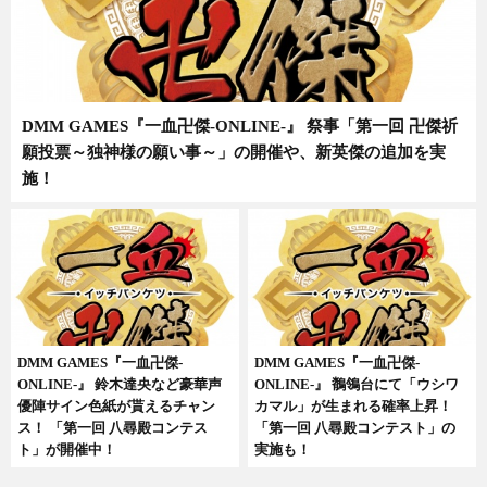
DMM GAMES『一血卍傑-ONLINE-』 祭事「第一回 卍傑祈
願投票～独神様の願い事～」の開催や、新英傑の追加を実
施！
DMM GAMES『一血卍傑-
DMM GAMES『一血卍傑-
ONLINE-』 鈴木達央など豪華声
ONLINE-』 鶺鴒台にて「ウシワ
優陣サイン色紙が貰えるチャン
カマル」が生まれる確率上昇！
ス！ 「第一回 八尋殿コンテス
「第一回 八尋殿コンテスト」の
ト」が開催中！
実施も！