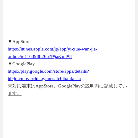
▼AppStore
https://itunes.apple.com/jp/app/yi-xue-wan-jie-
online/id1163988265?l=ja&mt=8
▼GooglePlay
https://play.google.com/store/apps/details?
id=jp.co.override.games.itchibanketsu
※対応端末はAppStore、GooglePlayの説明内に記載してい
ます。