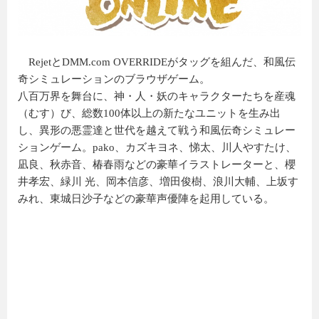
RejetとDMM.com OVERRIDEがタッグを組んだ、和風伝
奇シミュレーションのブラウザゲーム。
八百万界を舞台に、神・人・妖のキャラクターたちを産魂
（むす）び、総数100体以上の新たなユニットを生み出
し、異形の悪霊達と世代を越えて戦う和風伝奇シミュレー
ションゲーム。pako、カズキヨネ、悌太、川人やすたけ、
凪良、秋赤音、椿春雨などの豪華イラストレーターと、櫻
井孝宏、緑川 光、岡本信彦、増田俊樹、浪川大輔、上坂す
みれ、東城日沙子などの豪華声優陣を起用している。