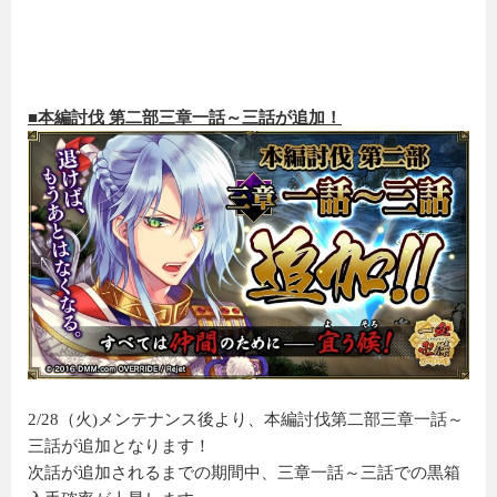
■本編討伐 第二部三章一話～三話が追加！
2/28（火)メンテナンス後より、本編討伐第二部三章一話～
三話が追加となります！
次話が追加されるまでの期間中、三章一話～三話での黒箱