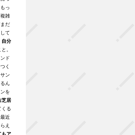
！もっ
ら複雑
だまだ
として
、自分
こと。
ャンド
をつく
やサン
するん
ョンを
お芝居
てくる
と最近
もらえ
てもア