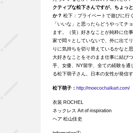
クティブな松下さんですが、ちょっ
か？
松下：プライベートで遊びに行
「いいな」と思ったらどうやってチ
ます。（笑）好きなことが純粋に仕
家で悶々としていないで、外に出て
りに気持ちを切り替えているかなと
大好きなことをそのまま仕事に結び
手、女優、NY留学、全ての経験を通
る松下萌子さん。日本の女性が発信
松下萌子：
http://moecochalkart.com/
衣装 ROCHEL
ネックレス Art of inspiration
ヘア 松山佳史