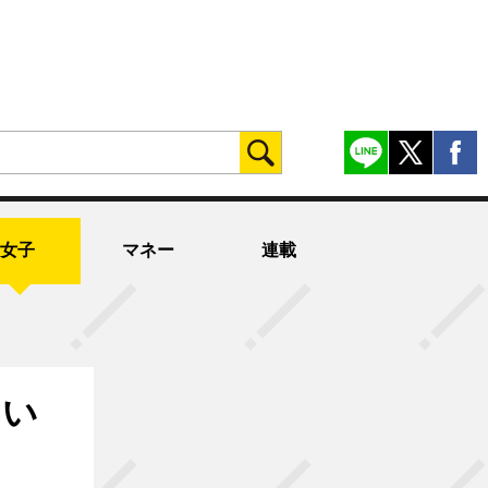
女子
マネー
連載
しい