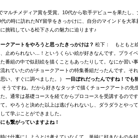
でマルチメディア賞を受賞。10代から歌手デビューを果たし、
0代の時に訪れたNY留学をきっかけに、自分のマインドを大革
に挑戦している松下さんの魅力に迫ります♪
ョークアートをやろうと思ったきっかけは？
松下： もともと
と、止められない…！というくらい絵が好きなんです。プライ
いた番組の中で似顔絵を描くこともあったりして。なにか習い
然流れていたのがチョークアートの特集番組だったんです。そ
と思い、すぐに調べました。）
一目ぼれだったんですね！でも
：そうですね。だから好きなタッチで描くチョークアートの先
した。通常は基礎コースを経てからプロコースを受講するので
けて。やろうと決めた以上は逃げられないし、ダラダラとやっ
中して学ぶことができました。
事にも繋がっていますよね！
当時は仕事にしようとは考えていなくて、単純に好きなものを