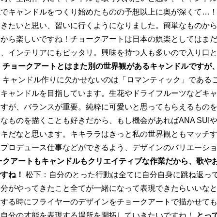
ねでキャンドルをつくり始めたものの予想以上に奥が深くて…
いきたいと思い、習いに行くようになりました。簡単なものか
いから楽しいですね！チョークアートは日本の娯楽としてはま
く、インテリアにもピッタリ。興味を持つ人も多いので入り口
。
チョークアートとはまた別の世界観があるキャンドルですが
：キャンドル作りに欠かせないのは「ロマンティック」である
なキャンドルを目指しています。生花やドライフルーツなどキ
ますが、バランスが重要。純粋に可愛いと思ってもらえるもの
ものを描くことも好きだから、もし機会があればANA SUI
テキだなと思います。キキララはきっと私の世界観ともマッチ
間プロデュース仕事などができるよう、デザインのバリエーシ
ークアートもキャンドルもクリエイティブな作業だから、歌や
ですね！
松下：自分のとった行動は全てに自分自身に跳ね返っ
自分がやってきたこと全てが一緒になって表現できたらいいな
をする時にフライヤーのデザインをチョークアートで描かせて
。自分の才能を表現する場所を開拓していきたいですね！
とっ