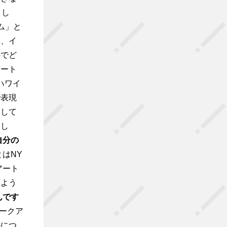
りし
ム」と
て、イ
のでど
アート
ハワイ
で表現
入して
まし
自分の
はNY
アート
るよう
んです
ークア
ルにつ