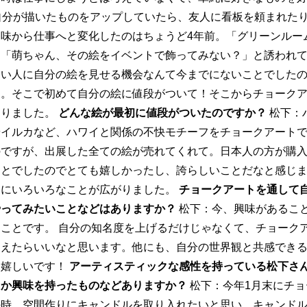
自分が描いたものをアップしていたら、友人に看板を頼まれた
味から仕事へと変化したのはちょうど4年前。「グリーンルー
ら「萌ちゃん、その絵をイベントで飾ってみない？」と誘われ
ない人に自分の絵を見せる機会なんて今までにないことでした
…。そこで初めて自分の絵に値段がついて！そこからチョーク
なりました。
どんな絵が最初に値段がついたのですか？
松下：
やイルカなど、ハワイと関係の不快モチーフをチョークアート
のですが、出展した全ての絵が売れてくれて。日本人の方が購
ことでしたのでとても嬉しかったし、誇らしいことだなと感じ
けにいろいろなことが広がりました。
チョークアートを通して
やってみたいことなどはありますか？
松下：今、興味があること
ことです。 自分の知名度を上げるだけじゃなくて、チョーク
らえたらいいなと思います。他にも、自分の世界観と共感でき
ら嬉しいです！
アーティスティックな感性を持っている松下さ
にか興味を持ったものなどありますか？
松下：今年1月末にチョ
の時、空間作りにキャンドルを取り入れたいと思い、キャンド