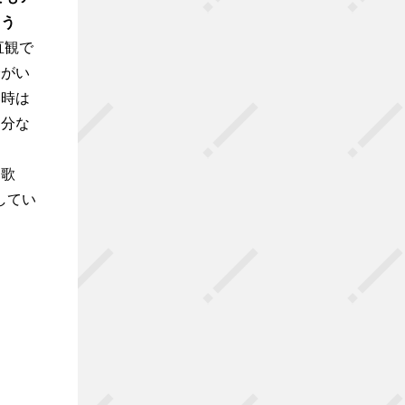
ょう
直観で
分がい
い時は
自分な
！歌
してい