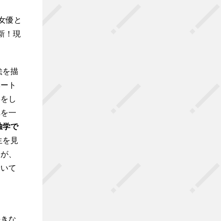
女優と
新！現
絵を描
ベート
事をし
れを一
独学で
生を見
すが、
ていて
好きな