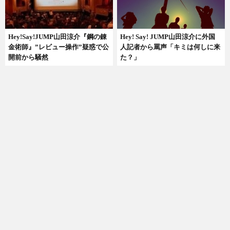
Hey!Say!JUMP山田涼介『鋼の錬
Hey! Say! JUMP山田涼介に外国
金術師』”レビュー操作”疑惑で公
人記者から罵声「キミは何しに来
開前から騒然
た？」