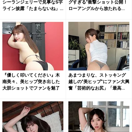
シーランジェリーで見事なS字
グすぎる”衝撃ショット公開！
ライン披露「たまらないね」...
ローアングルから放たれる...
『優しく叩いてください』木
あまつまりな、ストッキング
南美々、美ヒップ突き出した
越しの“美ヒップ”にファン大興
大胆ショットでファンを魅了
奮「芸術的なお尻」「最高...