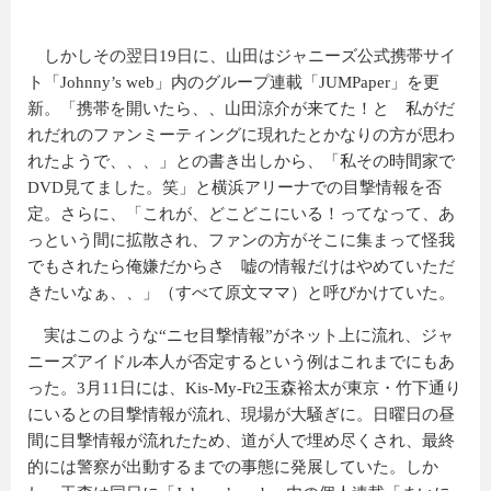
しかしその翌日19日に、山田はジャニーズ公式携帯サイ
ト「Johnny’s web」内のグループ連載「JUMPaper」を更
新。「携帯を開いたら、、山田涼介が来てた！と 私がだ
れだれのファンミーティングに現れたとかなりの方が思わ
れたようで、、、」との書き出しから、「私その時間家で
DVD見てました。笑」と横浜アリーナでの目撃情報を否
定。さらに、「これが、どこどこにいる！ってなって、あ
っという間に拡散され、ファンの方がそこに集まって怪我
でもされたら俺嫌だからさ 嘘の情報だけはやめていただ
きたいなぁ、、」（すべて原文ママ）と呼びかけていた。
実はこのような“ニセ目撃情報”がネット上に流れ、ジャ
ニーズアイドル本人が否定するという例はこれまでにもあ
った。3月11日には、Kis-My-Ft2玉森裕太が東京・竹下通り
にいるとの目撃情報が流れ、現場が大騒ぎに。日曜日の昼
間に目撃情報が流れたため、道が人で埋め尽くされ、最終
的には警察が出動するまでの事態に発展していた。しか