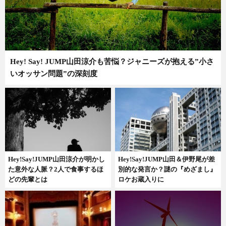
Hey! Say! JUMP山田涼介も苦悩？ジャニーズが抱える”小さ
いオッサン問題”の深刻度
Hey!Say!JUMP山田涼介が明かし
Hey!Say!JUMP山田＆伊野尾が差
た意外な人脈？2人で食事するほ
別的な発言か？謎の『めざまし』
どの先輩とは
ロケお蔵入りに