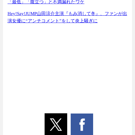
「最低」「腹立つ」と不満漏れたワケ
Hey!Say!JUMP山田涼介主演『もみ消して冬』、ファンが出
演女優に“アンチコメント”をして炎上騒ぎに