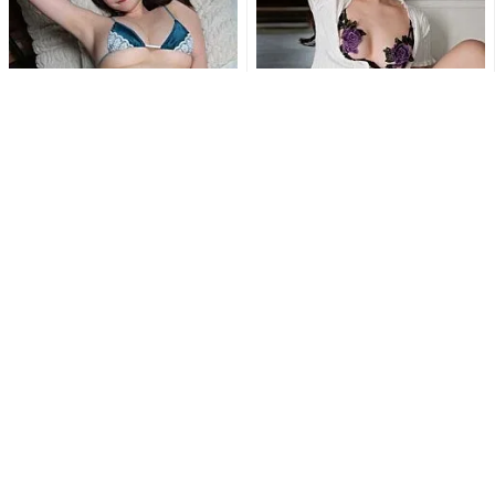
木南美々、極小ランジェリー
白浜さち、カーディガンはだ
でM字開脚の大胆ポーズ披露
け…スカートたくし上げ…セク
「ドMのむちむち…」ショッ
シーランジェリー露わな乱れ...
ト...
“とにかく美少女”乃木結夢、刺
「刺激的で最高だよ」白川の
激的な水着姿にファン大興奮
ぞみ、開脚ポーズで大胆ラン
「エロSexyすぎ」「す...
ジェリー姿公開にファン大興
奮