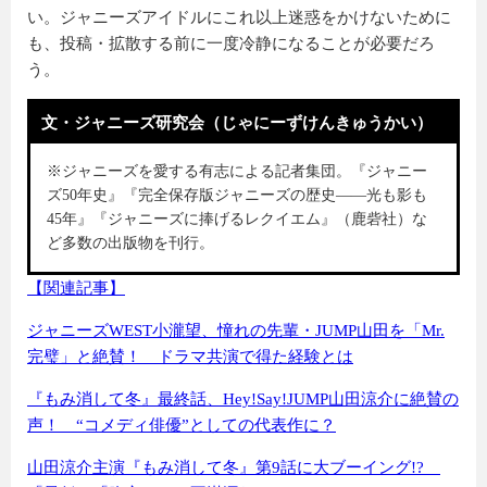
い。ジャニーズアイドルにこれ以上迷惑をかけないために
も、投稿・拡散する前に一度冷静になることが必要だろ
う。
文・ジャニーズ研究会（じゃにーずけんきゅうかい）
※ジャニーズを愛する有志による記者集団。『ジャニー
ズ50年史』『完全保存版ジャニーズの歴史――光も影も
45年』『ジャニーズに捧げるレクイエム』（鹿砦社）な
ど多数の出版物を刊行。
【関連記事】
ジャニーズWEST小瀧望、憧れの先輩・JUMP山田を「Mr.
完璧」と絶賛！ ドラマ共演で得た経験とは
『もみ消して冬』最終話、Hey!Say!JUMP山田涼介に絶賛の
声！ “コメディ俳優”としての代表作に？
山田涼介主演『もみ消して冬』第9話に大ブーイング!?