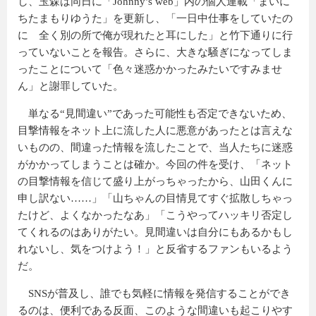
し、玉森は同日に「Johnny’s web」内の個人連載「まいに
ちたまもりゆうた」を更新し、「一日中仕事をしていたの
に 全く別の所で俺が現れたと耳にした」と竹下通りに行
っていないことを報告。さらに、大きな騒ぎになってしま
ったことについて「色々迷惑かかったみたいですみませ
ん」と謝罪していた。
単なる“見間違い”であった可能性も否定できないため、
目撃情報をネット上に流した人に悪意があったとは言えな
いものの、間違った情報を流したことで、当人たちに迷惑
がかかってしまうことは確か。今回の件を受け、「ネット
の目撃情報を信じて盛り上がっちゃったから、山田くんに
申し訳ない……」「山ちゃんの目情見てすぐ拡散しちゃっ
たけど、よくなかったなあ」「こうやってハッキリ否定し
てくれるのはありがたい。見間違いは自分にもあるかもし
れないし、気をつけよう！」と反省するファンもいるよう
だ。
SNSが普及し、誰でも気軽に情報を発信することができ
るのは、便利である反面、このような間違いも起こりやす