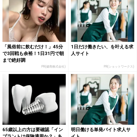
「風俗前に飲むだけ！」45分
1日だけ働きたい、を叶える求
で3回戦も余裕！1日31円で朝
人サイト
まで絶好調
PR(健商株式会社)
PR(ショットワークス)
65歳以上の方は要確認「イン
明日働ける単発バイト求人サ
プラントは保険適用か？」あ
イト