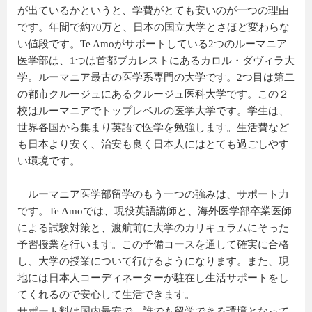
が出ているかというと、学費がとても安いのが一つの理由
です。年間で約70万と、日本の国立大学とさほど変わらな
い値段です。Te Amoがサポートしている2つのルーマニア
医学部は、1つは首都ブカレストにあるカロル・ダヴィラ大
学。ルーマニア最古の医学系専門の大学です。2つ目は第二
の都市クルージュにあるクルージュ医科大学です。この２
校はルーマニアでトップレベルの医学大学です。学生は、
世界各国から集まり英語で医学を勉強します。生活費など
も日本より安く、治安も良く日本人にはとても過ごしやす
い環境です。
ルーマニア医学部留学のもう一つの強みは、サポート力
です。Te Amoでは、現役英語講師と、海外医学部卒業医師
による試験対策と、渡航前に大学のカリキュラムにそった
予習授業を行います。この予備コースを通して確実に合格
し、大学の授業について行けるようになります。また、現
地には日本人コーディネーターが駐在し生活サポートをし
てくれるので安心して生活できます。
サポート料は国内最安で、誰でも留学できる環境となって