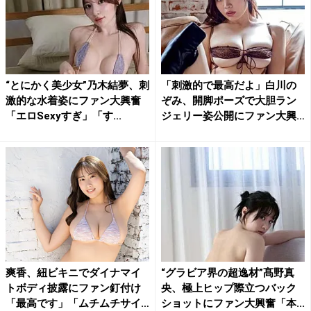
“とにかく美少女”乃木結夢、刺
「刺激的で最高だよ」白川の
激的な水着姿にファン大興奮
ぞみ、開脚ポーズで大胆ラン
「エロSexyすぎ」「す...
ジェリー姿公開にファン大興
奮
爽香、紐ビキニでダイナマイ
“グラビア界の超逸材”髙野真
トボディ披露にファン釘付け
央、極上ヒップ際立つバック
「最高です」「ムチムチサイ
ショットにファン大興奮「本...