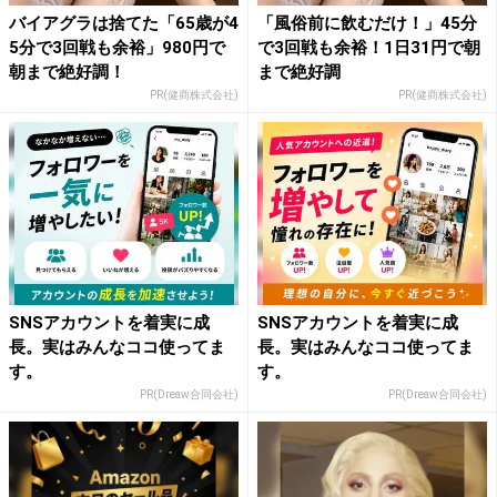
バイアグラは捨てた「65歳が4
「風俗前に飲むだけ！」45分
5分で3回戦も余裕」980円で
で3回戦も余裕！1日31円で朝
朝まで絶好調！
まで絶好調
PR(健商株式会社)
PR(健商株式会社)
SNSアカウントを着実に成
SNSアカウントを着実に成
長。実はみんなココ使ってま
長。実はみんなココ使ってま
す。
す。
PR(Dreaw合同会社)
PR(Dreaw合同会社)