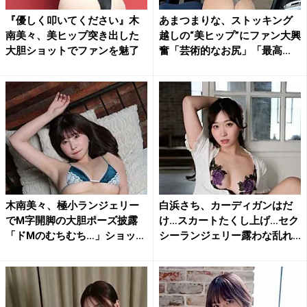
『優しく叩いてください』木
あまつまりな、ストッキング
南美々、美ヒップ突き出した
越しの“美ヒップ”にファン大興
大胆ショットでファンを魅了
奮「芸術的なお尻」「最高...
木南美々、極小ランジェリー
白浜さち、カーディガンはだ
でM字開脚の大胆ポーズ披露
け…スカートたくし上げ…セク
「ドMのむちむち…」ショッ
シーランジェリー露わな乱れ...
ト...