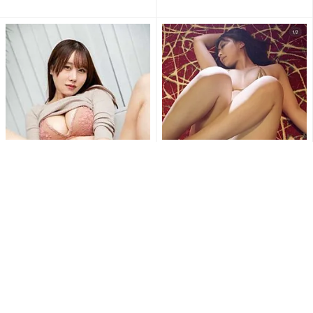
コ...
刺激的すぎて興奮しちゃう!!鳥
「待ち受けにします」東かな
海かうのM字開脚でショーツ
め、極小ゴールドビキニとス
が食い込む刺激的ショット...
ニーカー姿で魅せる衝撃の濡
れ...