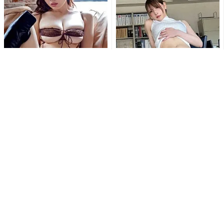
「刺激的で最高だよ」白川の
「なんて…肉厚だ…」「むちむ
ぞみ、開脚ポーズで大胆ラン
ち最高」あまつまりな、むっ
ジェリー姿公開にファン大興
ちり美ボディ全開ショットに...
奮
「待ち受けにします」東かな
「ななな、なんじゃこりゃ!!
め、極小ゴールドビキニとス
す、スッゲェ!!」東雲うみの変
ニーカー姿で魅せる衝撃の濡
形水着姿にファン釘付け...