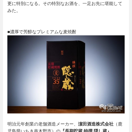
更に特別になる。その特別なお酒を、一足お先に堪能して
みた。
■濃厚で芳醇なプレミアムな麦焼酎
明治元年創業の老舗酒造メーカー、
濵田酒造株式会社
（鹿
児島県いちき串木野市）の
『長期貯蔵 特撰 隠し蔵』