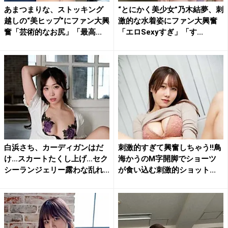
あまつまりな、ストッキング
“とにかく美少女”乃木結夢、刺
越しの“美ヒップ”にファン大興
激的な水着姿にファン大興奮
奮「芸術的なお尻」「最高...
「エロSexyすぎ」「す...
白浜さち、カーディガンはだ
刺激的すぎて興奮しちゃう!!鳥
け…スカートたくし上げ…セク
海かうのM字開脚でショーツ
シーランジェリー露わな乱れ...
が食い込む刺激的ショット...