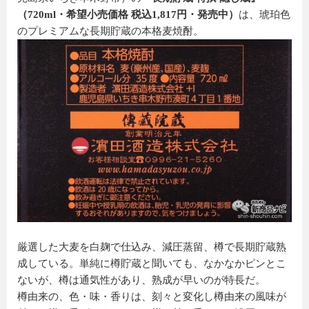
（720ml・希望小売価格 税込1,817円・発売中）
は、琥珀色
のプレミアムな長期貯蔵の本格麦焼酎。
厳選した大麦を白麹で仕込み、減圧蒸留、樽で長期貯蔵熟
成している。単純に樽貯蔵と聞いても、なかなかピンとこ
ないが、樽は通気性があり、熟成が早いのが特長だ。
樽由来の、色・味・香りは、刻々と変化し樽由来の風味が