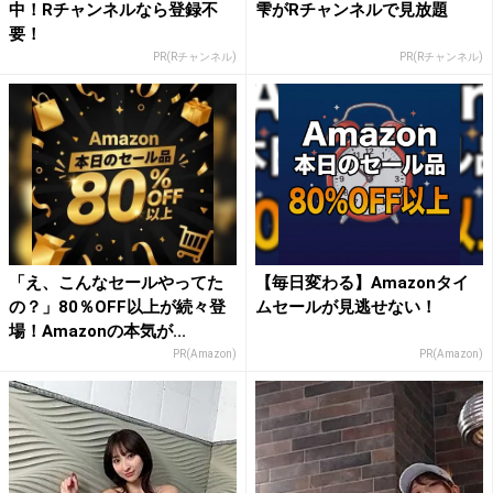
中！Rチャンネルなら登録不
雫がRチャンネルで見放題
要！
PR(Rチャンネル)
PR(Rチャンネル)
「え、こんなセールやってた
【毎日変わる】Amazonタイ
の？」80％OFF以上が続々登
ムセールが見逃せない！
場！Amazonの本気が...
PR(Amazon)
PR(Amazon)