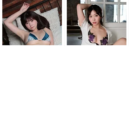
木南美々、極小ランジェリー
白浜さち、カーディガンはだ
でM字開脚の大胆ポーズ披露
け…スカートたくし上げ…セク
「ドMのむちむち…」ショッ
シーランジェリー露わな乱れ...
ト...
“とにかく美少女”乃木結夢、刺
「刺激的で最高だよ」白川の