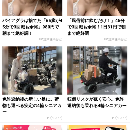
バイアグラは捨てた「65歳が4
「風俗前に飲むだけ！」45分
5分で3回戦も余裕」980円で
で3回戦も余裕！1日31円で朝
朝まで絶好調！
まで絶好調
PR(健商株式会社)
PR(健商株式会社)
免許返納後の新しい足に。荷
転倒リスクが低く安心。免許
物も運べる安定の4輪シニアカ
返納後も乗れる4輪シニアカー
ー
PR(BLAZE)
PR(BLAZE)