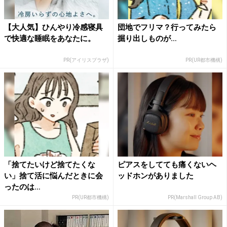
【大人気】ひんやり冷感寝具
団地でフリマ？行ってみたら
で快適な睡眠をあなたに。
掘り出しものが…
PR(アイリスプラザ)
PR(UR都市機構)
「捨てたいけど捨てたくな
ピアスをしてても痛くないヘ
い」捨て活に悩んだときに会
ッドホンがありました
ったのは…
PR(UR都市機構)
PR(Marshall Group AB)