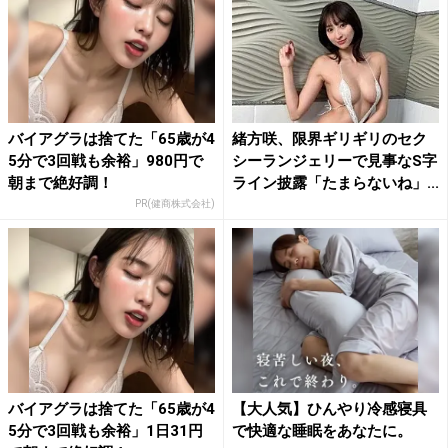
バイアグラは捨てた「65歳が4
緒方咲、限界ギリギリのセク
5分で3回戦も余裕」980円で
シーランジェリーで見事なS字
朝まで絶好調！
ライン披露「たまらないね」...
PR(健商株式会社)
バイアグラは捨てた「65歳が4
【大人気】ひんやり冷感寝具
5分で3回戦も余裕」1日31円
で快適な睡眠をあなたに。