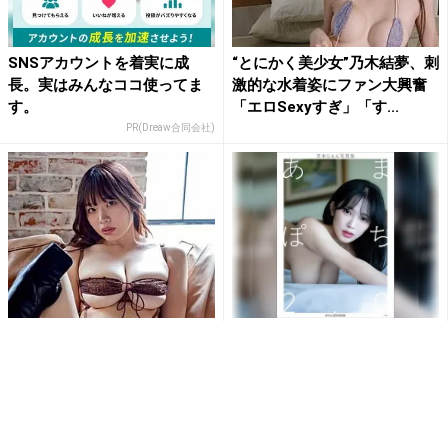
SNSアカウントを着実に成
“とにかく美少女”乃木結夢、刺
長。実はみんなココ使ってま
激的な水着姿にファン大興奮
す。
「エロSexyすぎ」「す...
PR(Dreaw合同会社)
「刺激的で最高だよ」白川の
天木じゅんのIカップを全解放
ぞみ、開脚ポーズで大胆ラン
した｢バストトップの限界表
ジェリー姿公開にファン大興
現｣
奮
PR(小学館Gravidia.jp)