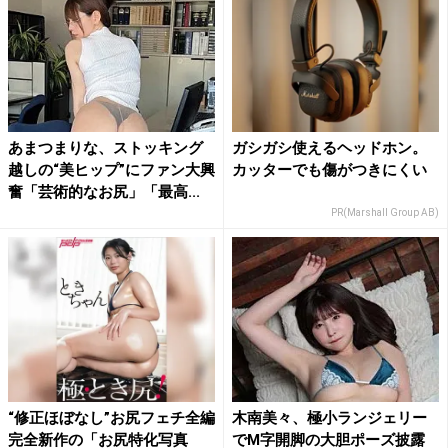
あまつまりな、ストッキング
ガシガシ使えるヘッドホン。
越しの“美ヒップ”にファン大興
カッターでも傷がつきにくい
奮「芸術的なお尻」「最高...
PR(Marshall Group AB)
“修正ほぼなし”お尻フェチ全編
木南美々、極小ランジェリー
完全新作の「お尻特化写真
でM字開脚の大胆ポーズ披露