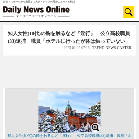
芸能・スポーツから恋愛まで人気メディアの最新ニュースを配信
デイリーニュースオンライン
知人女性(10代)の胸を触るなど『淫行』 公立高校職員
(33)逮捕 職員「ホテルに行ったが体は触っていない」
2025.01.22 07:15
|
TREND NEWS CASTER
知人女性(10代)の胸を触るなど『淫行』 公立高校職員(33)逮捕 職員「ホ