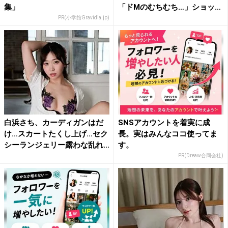
集」
「ドMのむちむち…」ショッ
ト...
PR(小学館Gravidia.jp)
白浜さち、カーディガンはだ
SNSアカウントを着実に成
け…スカートたくし上げ…セク
長。実はみんなココ使ってま
シーランジェリー露わな乱れ...
す。
PR(Dreaw合同会社)