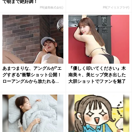
で朝まで絶好調！
PR(健商株式会社)
PR(アイリスプラザ)
あまつまりな、アングルが“エ
『優しく叩いてください』木
グすぎる”衝撃ショット公開！
南美々、美ヒップ突き出した
ローアングルから放たれる...
大胆ショットでファンを魅了