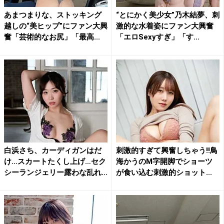
あまつまりな、ストッキング
“とにかく美少女”乃木結夢、刺
越しの“美ヒップ”にファン大興
激的な水着姿にファン大興奮
奮「芸術的なお尻」「最高...
「エロSexyすぎ」「す...
白浜さち、カーディガンはだ
刺激的すぎて興奮しちゃう!!鳥
け…スカートたくし上げ…セク
海かうのM字開脚でショーツ
シーランジェリー露わな乱れ...
が食い込む刺激的ショット...