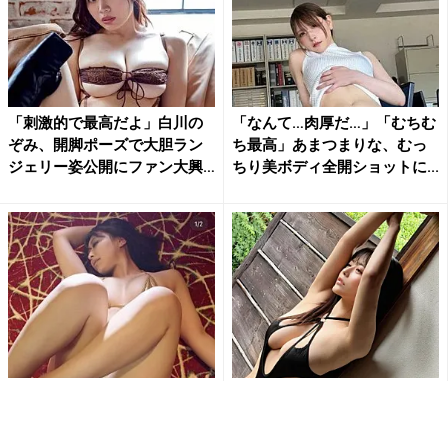
「刺激的で最高だよ」白川の
「なんて…肉厚だ…」「むちむ
ぞみ、開脚ポーズで大胆ラン
ち最高」あまつまりな、むっ
ジェリー姿公開にファン大興
ちり美ボディ全開ショットに...
奮
「待ち受けにします」東かな
「ななな、なんじゃこりゃ!!
め、極小ゴールドビキニとス
す、スッゲェ!!」東雲うみの変
ニーカー姿で魅せる衝撃の濡
形水着姿にファン釘付け...