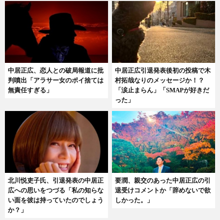
中居正広、恋人との破局報道に批
中居正広引退発表後初の投稿で木
判噴出「アラサー女のポイ捨ては
村拓哉なりのメッセージか！？
無責任すぎる」
「涙止まらん」「SMAPが好きだ
った」
北川悦吏子氏、引退発表の中居正
要潤、親交のあった中居正広の引
広への思いをつづる「私の知らな
退受けコメントか「辞めないで欲
い面を彼は持っていたのでしょう
しかった。」
か？」