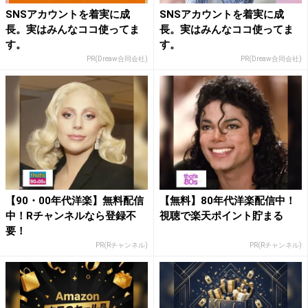
SNSアカウントを着実に成
SNSアカウントを着実に成
長。実はみんなココ使ってま
長。実はみんなココ使ってま
す。
す。
PR(Dreaw合同会社)
PR(Dreaw合同会社)
【90・00年代洋楽】無料配信
【無料】80年代洋楽配信中！
中！Rチャンネルなら登録不
視聴で楽天ポイント貯まる
要！
PR(Rチャンネル)
PR(Rチャンネル)