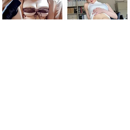
「刺激的で最高だよ」白川の
「なんて…肉厚だ…」「むちむ
ぞみ、開脚ポーズで大胆ラン
ち最高」あまつまりな、むっ
ジェリー姿公開にファン大興
ちり美ボディ全開ショットに...
奮
「待ち受けにします」東かな
「ななな、なんじゃこりゃ!!
め、極小ゴールドビキニとス
す、スッゲェ!!」東雲うみの変
ニーカー姿で魅せる衝撃の濡
形水着姿にファン釘付け...
れ...