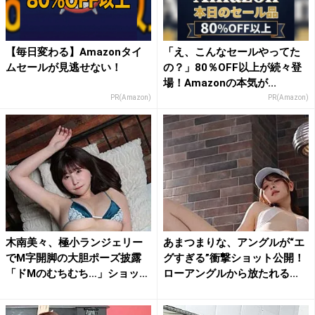
【毎日変わる】Amazonタイ
「え、こんなセールやってた
ムセールが見逃せない！
の？」80％OFF以上が続々登
場！Amazonの本気が...
PR(Amazon)
PR(Amazon)
木南美々、極小ランジェリー
あまつまりな、アングルが“エ
でM字開脚の大胆ポーズ披露
グすぎる”衝撃ショット公開！
「ドMのむちむち…」ショッ
ローアングルから放たれる...
ト...