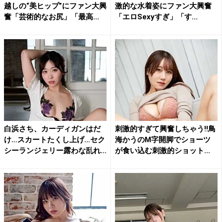
越しの“美ヒップ”にファン大興
激的な水着姿にファン大興奮
奮「芸術的なお尻」「最高...
「エロSexyすぎ」「す...
白浜さち、カーディガンはだ
刺激的すぎて興奮しちゃう!!鳥
け…スカートたくし上げ…セク
海かうのM字開脚でショーツ
シーランジェリー露わな乱れ...
が食い込む刺激的ショット...