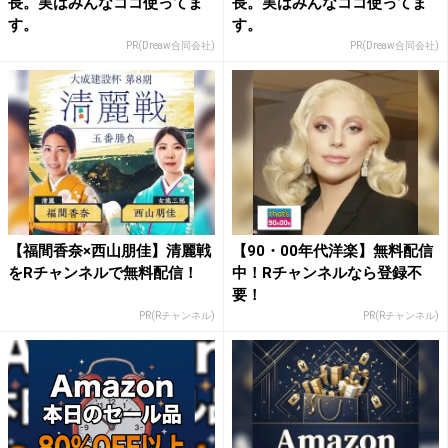
長。実はみんなココ使ってま
長。実はみんなココ使ってま
す。
す。
PR(Dreaw合同会社)
PR(Dreaw合同会社)
【福間香奈×西山朋佳】清麗戦
【90・00年代洋楽】無料配信
をRチャンネルで無料配信！
中！Rチャンネルなら登録不
要！
PR(Rチャンネル)
PR(Rチャンネル)