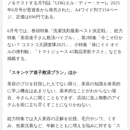
ノをテストする月刊誌『LDK(エル・ディー・ケー)』2025
年6月号が晋遊舎から発売された。A4ワイド判で154ペー
ジ、定価は690円である。
6月号では、巻頭特集「洗濯洗剤最新ベスト決定戦」、総力
特集「美容迷子さん救済バイブル」、第2特集「今こそ行か
ない？ コストコ大調査隊2025」、小特集「体にイイ オイ
ルの便利帖」「トマトジュース 45製品実飲テスト」などを
掲載する。
「スキンケア迷子救済プラン」ほか
美容のプロを目指した人でない限り、美容の知識を体系的
に学ぶ機会はあまりない。基本的なことがわからない場
合、今さら人に聞くこともできず、店頭に並ぶ無数のアイ
テムを前に立ち尽くすことになりかねない。
総力特集では大人美容の正解を伝授。毛穴やシワ、くす
み、色素沈着など、年齢とともに増える悩みに対する「ス