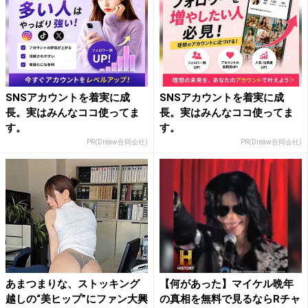
SNSアカウントを着実に成
SNSアカウントを着実に成
長。実はみんなココ使ってま
長。実はみんなココ使ってま
す。
す。
PR(Dreaw合同会社)
PR(Dreaw合同会社)
あまつまりな、ストッキング
【何があった】マイケル晩年
越しの“美ヒップ”にファン大興
の真相を無料で見るならRチャ