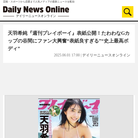
芸能・スポーツから恋愛まで人気メディアの最新ニュースを配信
デイリーニュースオンライン
天羽希純『週刊プレイボーイ』表紙公開！たわわなGカ
ップの谷間にファン大興奮“表紙良すぎる”“史上最高ボ
ディ”
2025.06.01 17:00
|
デイリーニュースオンライン