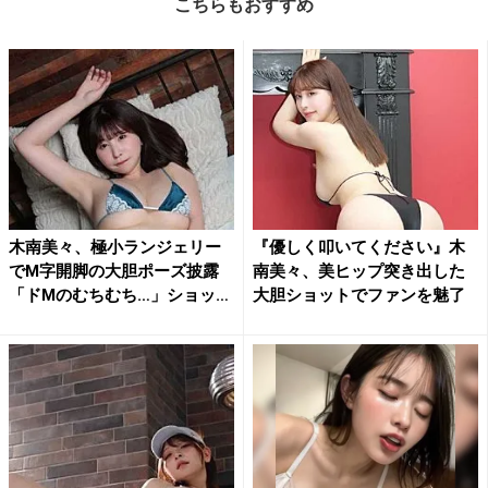
こちらもおすすめ
木南美々、極小ランジェリー
『優しく叩いてください』木
でM字開脚の大胆ポーズ披露
南美々、美ヒップ突き出した
「ドMのむちむち…」ショッ
大胆ショットでファンを魅了
ト...