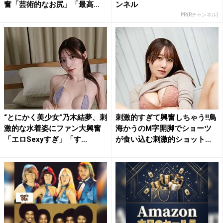
奮「芸術的なお尻」「最高...
ンネル
PR(Rチャンネル)
“とにかく美少女”乃木結夢、刺
刺激的すぎて興奮しちゃう!!鳥
激的な水着姿にファン大興奮
海かうのM字開脚でショーツ
「エロSexyすぎ」「す...
が食い込む刺激的ショット...