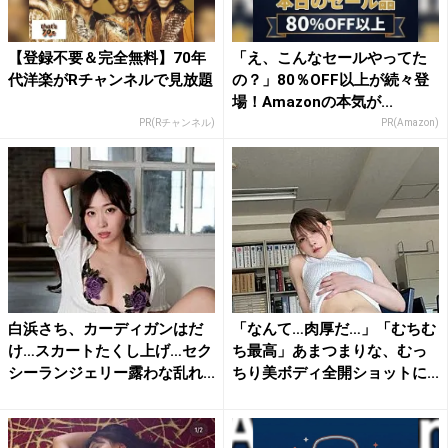
【登録不要＆完全無料】70年
「え、こんなセールやってた
代洋楽がRチャンネルで見放題
の？」80％OFF以上が続々登
場！Amazonの本気が...
PR(Rチャンネル)
PR(Amazon)
白浜さち、カーディガンはだ
「なんて…肉厚だ…」「むちむ
け…スカートたくし上げ…セク
ち最高」あまつまりな、むっ
シーランジェリー露わな乱れ...
ちり美ボディ全開ショットに...