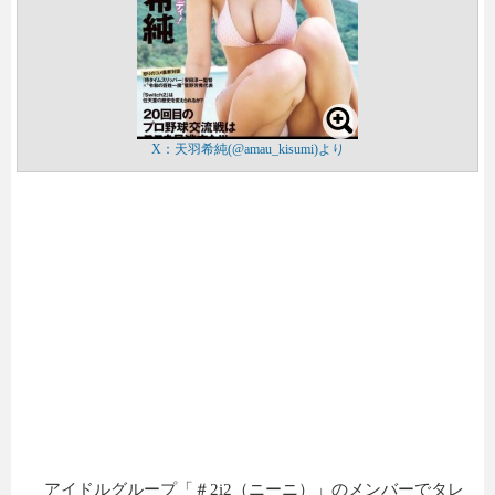
X：天羽希純(@amau_kisumi)より
アイドルグループ「＃2i2（ニーニ）」のメンバーでタレ