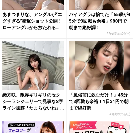
あまつまりな、アングルが“エ
バイアグラは捨てた「65歳が4
グすぎる”衝撃ショット公開！
5分で3回戦も余裕」980円で
ローアングルから放たれる...
朝まで絶好調！
PR(健商株式会社)
緒方咲、限界ギリギリのセク
「風俗前に飲むだけ！」45分
シーランジェリーで見事なS字
で3回戦も余裕！1日31円で朝
ライン披露「たまらないね」...
まで絶好調
PR(健商株式会社)