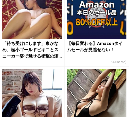
「待ち受けにします」東かな
【毎日変わる】Amazonタイ
め、極小ゴールドビキニとス
ムセールが見逃せない！
ニーカー姿で魅せる衝撃の濡
れ...
PR(Amazon)
「刺激的で最高だよ」白川の
「ななな、なんじゃこりゃ!!
ぞみ、開脚ポーズで大胆ラン
す、スッゲェ!!」東雲うみの変