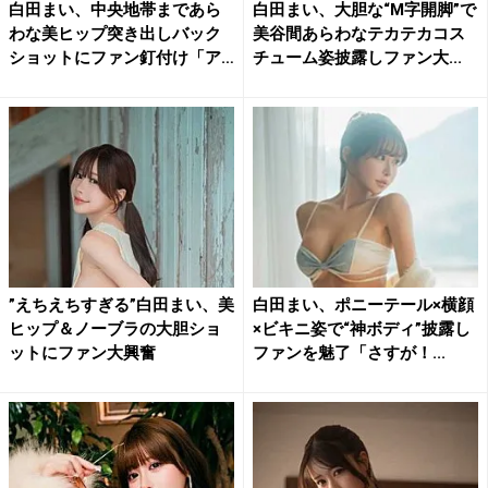
白田まい、中央地帯まであら
白田まい、大胆な“M字開脚”で
わな美ヒップ突き出しバック
美谷間あらわなテカテカコス
ショットにファン釘付け「ア
チューム姿披露しファン大...
ン...
”えちえちすぎる”白田まい、美
白田まい、ポニーテール×横顔
ヒップ＆ノーブラの大胆ショ
×ビキニ姿で“神ボディ”披露し
ットにファン大興奮
ファンを魅了「さすが！...