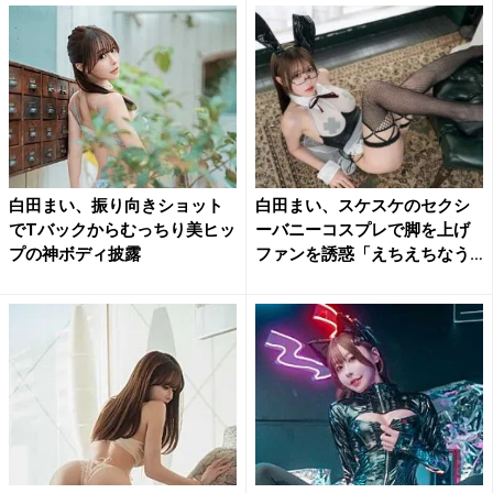
白田まい、振り向きショット
白田まい、スケスケのセクシ
でTバックからむっちり美ヒッ
ーバニーコスプレで脚を上げ
プの神ボディ披露
ファンを誘惑「えちえちなう
さ...