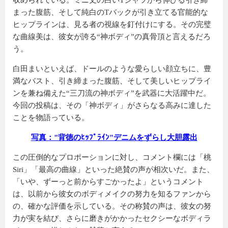
収められている。ミニ丈の白いTシャツから伸びる引き締
まった腹筋、そして純白のTバックが引き立てる官能的な
ヒップラインは、見る者の視線を釘付けにする。その完璧
な曲線美は、彼女が誇る“神ボディ”の真骨頂と言えるだろ
う。
白田まいといえば、ドールのような愛らしい顔立ちに、豊
満なバスト、引き締まった腹筋、そして美しいヒップライ
ンを兼ね備えた“三刀流の神ボディ”を武器に大活躍中だ。
今回の投稿は、その「神ボディ」がさらなる高みに達した
ことを物語っている。
写真："背徳のﾋｯﾌﾟﾗｲﾝ"デニムをずらし大胆露出
この圧倒的なプロポーションに対し、コメント欄には「桃
Siri」「最高の曲線」といった絶賛の声が相次いだ。また、
「いや、ずーっと前からすごかったよ」というコメント
は、以前から彼女のボディメイクの努力を知るファンから
の、確かな評価を示している。その称賛の声は、彼女の努
力が実を結び、さらに磨きがかかったセクシーなボディラ