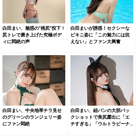
白田まい、魅惑の“桃尻”投下！
白田まいが誘惑！セクシーな
尻トレで磨き上げた究極ボデ
ビキニ姿に「この魅力には抗
ィに悶絶の声
えない」とファン大興奮
白田まい、中央地帯チラ見せ
白田まい、紐パンの大胆バッ
のグリーンのランジェリー姿
クショットで美尻露出に「エ
にファン悶絶
チすぎる」「ウルトラビーナ
ス...