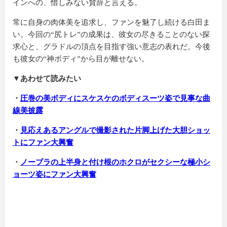
インへの、惜しみない賛辞と言える。
常に自身の肉体美を追求し、ファンを魅了し続ける白田ま
い。今回の“尻トレ”の成果は、彼女の尽きることのない探
求心と、グラドルの頂点を目指す強い意志の表れだ。今後
も彼女の“神ボディ”から目が離せない。
▼あわせて読みたい
・
圧巻の美ボディにスケスケのボディスーツ姿で見事な曲
線美披露
・
見応えあるアングルで撮影された片脚上げた大胆ショッ
トにファン大興奮
・
ノーブラの上半身と付け根のホクロがセクシーな極小シ
ョーツ姿にファン大興奮