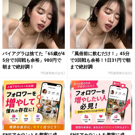
バイアグラは捨てた「65歳が4
「風俗前に飲むだけ！」45分
5分で3回戦も余裕」980円で
で3回戦も余裕！1日31円で朝
朝まで絶好調！
まで絶好調
PR(健商株式会社)
PR(健商株式会社)