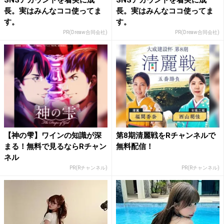
SNSアカウントを着実に成
SNSアカウントを着実に成
長。実はみんなココ使ってま
長。実はみんなココ使ってま
す。
す。
PR(Dreaw合同会社)
PR(Dreaw合同会社)
【神の雫】ワインの知識が深
第8期清麗戦をRチャンネルで
まる！無料で見るならRチャン
無料配信！
ネル
PR(Rチャンネル)
PR(Rチャンネル)