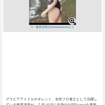
X：篠原冴美(@shinoharasaemi)より
グラビアアイドルやタレント、女性プロ雀士として活躍し
ている篠原冴美が、７月2５日に自身のX(旧Twitter)を更新