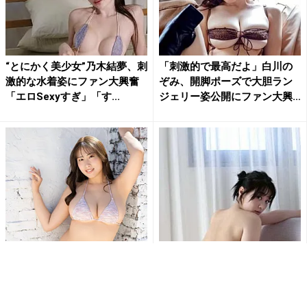
“とにかく美少女”乃木結夢、刺
「刺激的で最高だよ」白川の
激的な水着姿にファン大興奮
ぞみ、開脚ポーズで大胆ラン
「エロSexyすぎ」「す...
ジェリー姿公開にファン大興
奮
爽香、紐ビキニでダイナマイ
“グラビア界の超逸材”髙野真
トボディ披露にファン釘付け
央、極上ヒップ際立つバック
「最高です」「ムチムチサイ
ショットにファン大興奮「本...
コ...