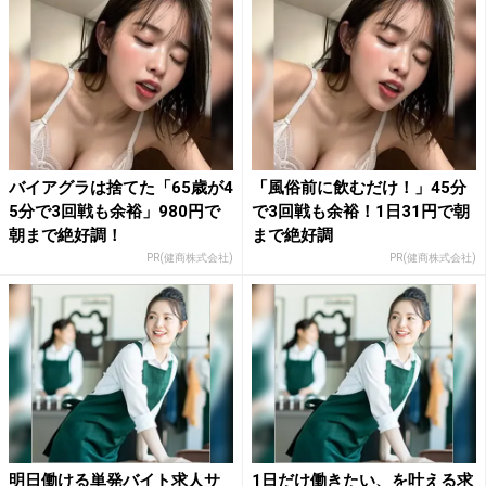
バイアグラは捨てた「65歳が4
「風俗前に飲むだけ！」45分
5分で3回戦も余裕」980円で
で3回戦も余裕！1日31円で朝
朝まで絶好調！
まで絶好調
PR(健商株式会社)
PR(健商株式会社)
明日働ける単発バイト求人サ
1日だけ働きたい、を叶える求