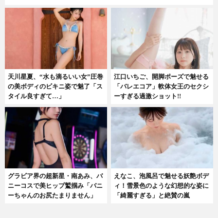
天川星夏、“水も滴るいい女”圧巻
江口いちご、開脚ポーズで魅せる
の美ボディのビキニ姿で魅了「ス
「バレエコア」軟体女王のセクシ
タイル良すぎて…」
ーすぎる過激ショット!!
グラビア界の超新星・南あみ、バ
えなこ、泡風呂で魅せる妖艶ボデ
ニーコスで美ヒップ鷲掴み「バニ
ィ！雪景色のような幻想的な姿に
ーちゃんのお尻たまりません」
「綺麗すぎる」と絶賛の嵐