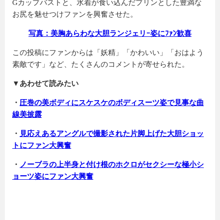
Gカップバストと、水着が食い込んだ
プリンとした豊満な
お尻を魅せつけファンを興奮させた。
写真：美胸あらわな大胆ランジェリｰ姿にﾌｧﾝ歓喜
この投稿にファンからは「
妖精
」「
かわいい
」「おはよう
素敵です
」など、たくさんのコメントが寄せられた。
▼あわせて読みたい
・
圧巻の美ボディにスケスケのボディスーツ姿で見事な曲
線美披露
・
見応えあるアングルで撮影された片脚上げた大胆ショッ
トにファン大興奮
・
ノーブラの上半身と付け根のホクロがセクシーな極小シ
ョーツ姿にファン大興奮