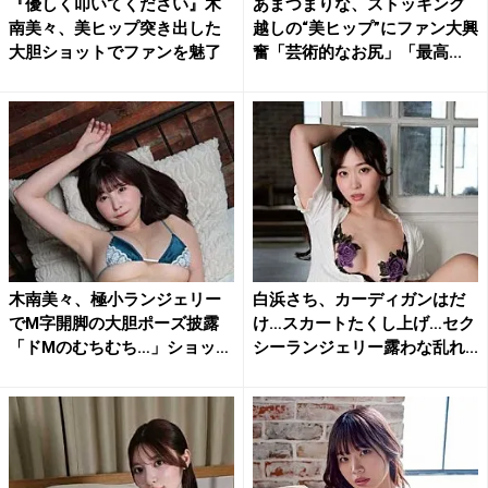
『優しく叩いてください』木
あまつまりな、ストッキング
南美々、美ヒップ突き出した
越しの“美ヒップ”にファン大興
大胆ショットでファンを魅了
奮「芸術的なお尻」「最高...
木南美々、極小ランジェリー
白浜さち、カーディガンはだ
でM字開脚の大胆ポーズ披露
け…スカートたくし上げ…セク
「ドMのむちむち…」ショッ
シーランジェリー露わな乱れ...
ト...