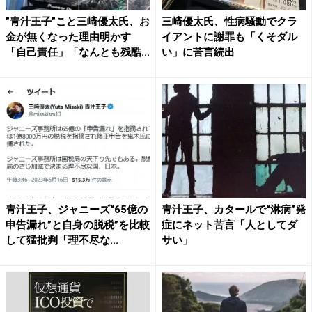
”青汁王子”こと三崎優太氏、お
三崎優太氏、性病騒動でクラ
金が無くなった理由明かす
イアントに謝罪も「くそダル
「自己責任」「なんとも残酷...
い」に苦言続出
青汁王子、ジャニーズ“65億の
青汁王子、カタールで“淋病”発
申告漏れ”と自身の脱税”を比較
症にネット苦言「人としてダ
して猛批判「理不尽な...
サい」