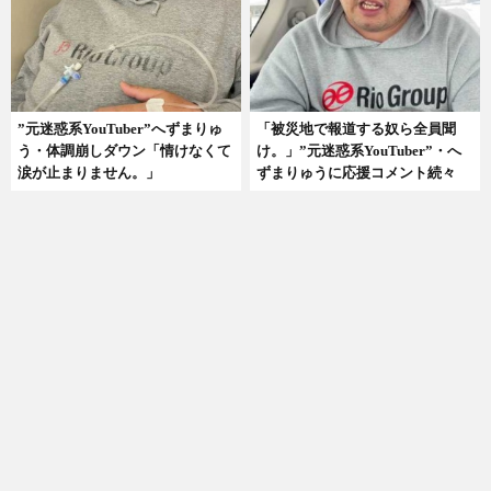
”元迷惑系YouTuber”へずまりゅ
「被災地で報道する奴ら全員聞
う・体調崩しダウン「情けなくて
け。」”元迷惑系YouTuber”・へ
涙が止まりません。」
ずまりゅうに応援コメント続々