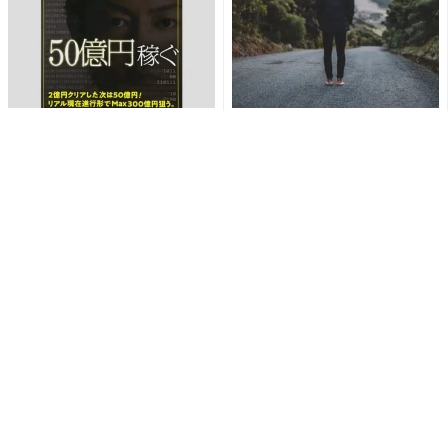
元青汁王子が艶系女優たちと
青汁王子、扶養控除がなくな
「乱れ打ち」の過去をカミン
る可能性に言及し賞賛や共感
グアウト！
の嵐