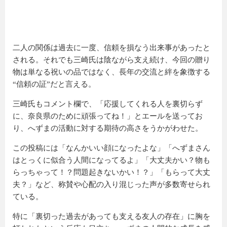
二人の関係は過去に一度、信頼を損なう出来事があったと
される。それでも三崎氏は陰ながら支え続け、今回の贈り
物は単なる祝いの品ではなく、長年の交流と絆を象徴する
“信頼の証”だと言える。
三崎氏もコメント欄で、「応援してくれる人を裏切らず
に、奈良県のために頑張ってね！」とエールを送ってお
り、へずまの活動に対する期待の高さをうかがわせた。
この投稿には「なんかいい顔になったよな」「へずまさん
はとっくに似合う人間になってるよ」「大丈夫かい？物も
らっちゃって！？問題起きないかい！？」「もらって大丈
夫？」など、称賛や心配の入り混じった声が多数寄せられ
ている。
特に「裏切った過去があっても支える友人の存在」に胸を