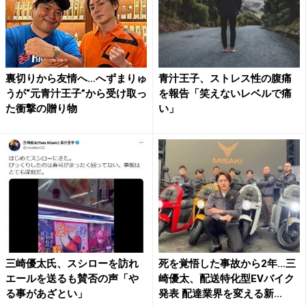
裏切りから友情へ…へずまりゅ
青汁王子、ストレス性の腹痛
うが“元青汁王子”から受け取っ
を報告「笑えないレベルで痛
た衝撃の贈り物
い」
三崎優太氏、スシローを訪れ
死を覚悟した事故から2年…三
エールを送るも賛否の声「や
崎優太、配送特化型EVバイク
る事があざとい」
発表 配達業界を変える新...