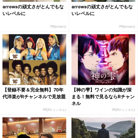
arrowsの頑丈さがとんでもな
arrowsの頑丈さがとんでもな
いレベルに
いレベルに
PR(arrows)
PR(arrows)
【登録不要＆完全無料】70年
【神の雫】ワインの知識が深
代洋楽がRチャンネルで見放題
まる！無料で見るならRチャン
ネル
PR(Rチャンネル)
PR(Rチャンネル)