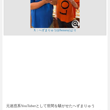
X：へずまりゅう(@hezuruy)より
元迷惑系YouTuberとして世間を騒がせたへずまりゅう