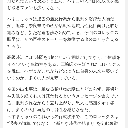
打たれたという反応も目立ち、へずまの人間的な成長を感
じ取るファンも少なくない。
へずまりゅうは過去の迷惑行為から批判を浴びた人物だ
が、近年は奈良県での政治活動や地域活性化に向けた取り
組みなど、新たな道を歩み始めている。今回のロレックス
贈呈は、その再生ストーリーを象徴する出来事とも言える
だろう。
高級時計には“時間を刻む”という意味だけでなく、“信頼を
守る”という象徴性もある。三崎氏から託されたロレックス
を腕に、へずまがこれからどのように自身の未来を築いて
いくのか、多くの人が見守っている。
今回の出来事は、単なる贈り物の話にとどまらず、裏切り
や失敗を経ても人は変われるというメッセージを含んでい
る。批判されながらも立ち上がり、恩人に感謝を示す姿
は、多くの人に再起の可能性を感じさせた。
へずまりゅうのこれからの行動次第で、このロレックスは
“過去の清算”ではなく、“新たな時代の始まり”を刻む象徴