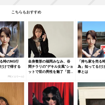
こちらもおすすめ
る時のNG行
全身整形の福岡みなみ、谷
「持ち家を売る時
だけで得する
間チラリの”デキル女風”ショ
為」知ってるだ
ットで世の男性を魅了「芸
事とは
術作...
PR(イエウール)