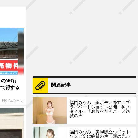
のNG行
関連記事
けで得する
PR(イエウール)
福岡みなみ、美ボディ際立つプ
ライベートショット公開「神ス
タイル」「お腹ぺたんこ」と絶
賛の声
福岡みなみ、美脚際立つドット
ワンピ姿に絶賛の声「頭の先か