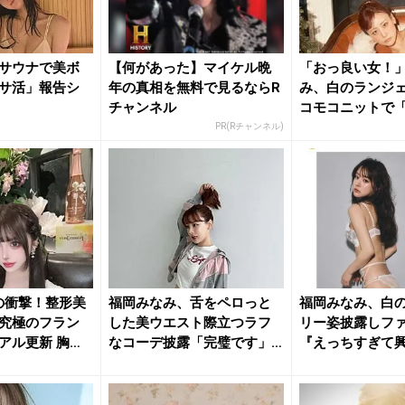
サウナで美ボ
【何があった】マイケル晩
「おっ良い女！
サ活」報告シ
年の真相を無料で見るならR
み、白のランジ
チャンネル
コモコニットで
トあげる...
PR(Rチャンネル)
円の衝撃！整形美
福岡みなみ、舌をペロっと
福岡みなみ、白
究極のフラン
した美ウエスト際立つラフ
リー姿披露しフ
アル更新 胸元
なコーデ披露「完璧です」
『えっちすぎて
「可愛す...
です』『セ...