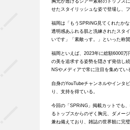
胸元が透けるシアー素材のトップス
せたスタイリッシュな姿で登場し、
福岡は「もうSPRiNG見てくれた
透明感あふれる肌と洗練されたスタイ
いです」「素敵っす。」といった称
福岡といえば、2023年に総額600
の美を追求する姿勢を隠さず発信し続
NSやメディアで常に注目を集めてい
自身のYouTubeチャンネルやイン
り、支持を得ている。
今回の「SPRiNG」掲載カットで
るトップスからのぞく胸元、ダメー
兼ね備えており、雑誌の世界観に完