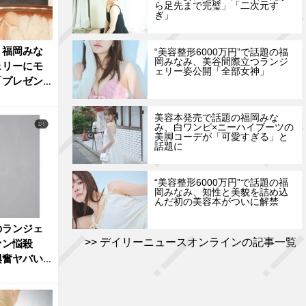
ら足先まで完璧」「二次元す
ぎ」
」福岡みな
“美容整形6000万円”で話題の福
岡みなみ、美谷間際立つランジ
ェリーにモ
ェリー姿公開「全部女神」
「プレゼン
美容本発売で話題の福岡みな
み、白ワンピ×ニーハイブーツの
美脚コーデが「可愛すぎる」と
話題に
“美容整形6000万円”で話題の福
岡みなみ、知性と美貌を詰め込
んだ初の美容本がついに解禁
のランジェ
デイリーニュースオンラインの記事一覧
ァン悩殺
興奮ヤバい