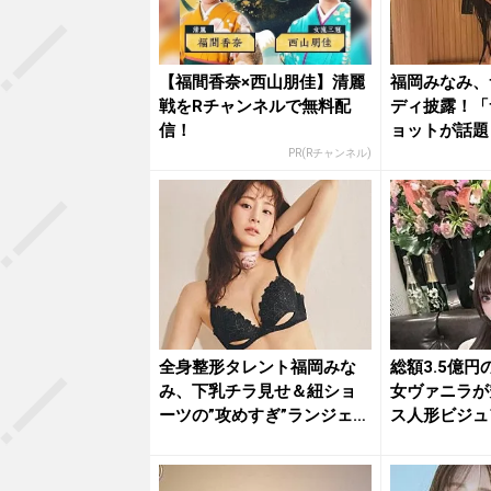
【福間香奈×西山朋佳】清麗
福岡みなみ、
戦をRチャンネルで無料配
ディ披露！「
信！
ョットが話題
PR(Rチャンネル)
全身整形タレント福岡みな
総額3.5億
み、下乳チラ見せ＆紐ショ
女ヴァニラが
ーツの”攻めすぎ”ランジェリ
ス人形ビジュ
ーシ...
あ...