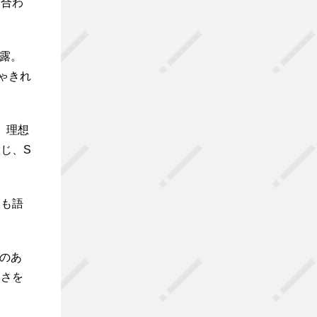
を合わ
披露。
ゃきれ
。理想
じ、S
ても語
感のあ
ーさを