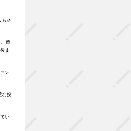
しもさ
る。透
今後ま
ファン
重な投
けてい