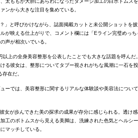
に、太ももが大胆にあらわになったダメージ加工の白ボトムス
ファンから大きな注目を集めている。
かな？」と呼びかけながら、誌面掲載カットと未公開ショットを
ルが映える仕上がりで、コメント欄には「Eライン完璧めっち
賛の声が相次いでいる。
0万円以上の全身美容整形を公表したことでも大きな話題を呼んだ
ける彼女は、整形についてタブー視されがちな風潮に一石を投
る存在だ。
タビューでは、美容整形に関するリアルな体験談や美容法につい
も、彼女が歩んできた美の探求の成果が存分に感じられる。透け
ジ加工のボトムスから見える美脚は、洗練された色気とヘルシ
璧にマッチしている。