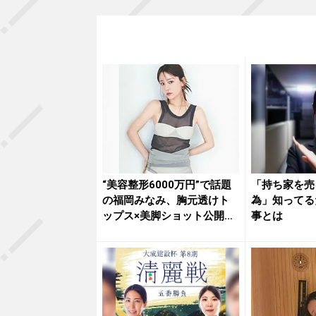
“美容整形6000万円”で話題
「持ち家を売
の福岡みなみ、胸元透けト
為」知ってる
ップス×美脚ショット公開
事とは
で...