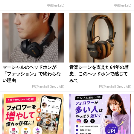
PR(Blue Lab)
PR(Blue Lab)
マーシャルのヘッドホンが
音楽シーンを支えた64年の歴
「ファッション」で終わらな
史、このヘッドホンで感じて
い理由
みて
PR(Marshall Group AB)
PR(Marshall Group AB)