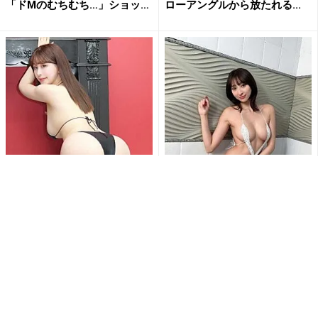
「ドMのむちむち…」ショッ
ローアングルから放たれる...
ト...
『優しく叩いてください』木
緒方咲、限界ギリギリのセク
南美々、美ヒップ突き出した
シーランジェリーで見事なS字
大胆ショットでファンを魅了
ライン披露「たまらないね」...