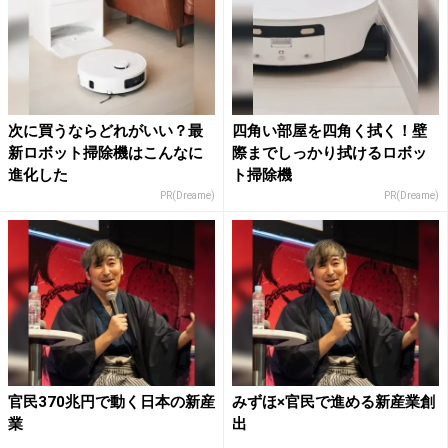
次に買うならどれがいい？最
四角い部屋を四角く拭く！壁
新ロボット掃除機はこんなに
際までしっかり拭けるロボッ
進化した
ト掃除機
PR(Dreame)
PR(Dreame)
官民370兆円で動く日本の新産
みずほ×官民で進める新産業創
業
出