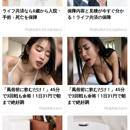
ライフ共済なら0歳から入院・
保障内容と見積が今すぐ分か
手術・死亡を保障
る！ライフ共済の保障
PR(愛知県共済生活協同組合)
PR(愛知県共済生活協同組合)
「風俗前に飲むだけ！」45分
「風俗前に飲むだけ！」45分
で3回戦も余裕！1日31円で朝
で3回戦も余裕！1日31円で朝
まで絶好調
まで絶好調
PR(健商株式会社)
PR(健商株式会社)