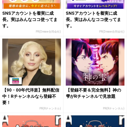
SNSアカウントを着実に成
SNSアカウントを着実に成
長。実はみんなココ使ってま
長。実はみんなココ使ってま
す。
す。
PR(Dreaw合同会社)
PR(Dreaw合同会社)
【90・00年代洋楽】無料配信
【登録不要＆完全無料】神の
中！Rチャンネルなら登録不
雫がRチャンネルで見放題
要！
PR(Rチャンネル)
PR(Rチャンネル)