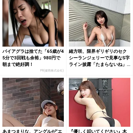
バイアグラは捨てた「65歳が4
緒方咲、限界ギリギリのセク
5分で3回戦も余裕」980円で
シーランジェリーで見事なS字
朝まで絶好調！
ライン披露「たまらないね」...
PR(健商株式会社)
あまつまりな、アングルが“エ
『優しく叩いてください』木