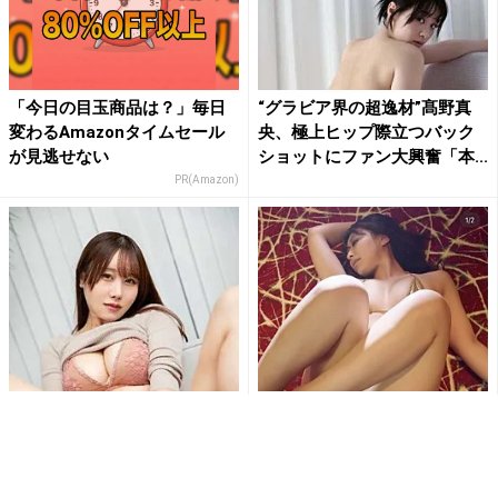
「今日の目玉商品は？」毎日
“グラビア界の超逸材”髙野真
変わるAmazonタイムセール
央、極上ヒップ際立つバック
が見逃せない
ショットにファン大興奮「本...
PR(Amazon)
刺激的すぎて興奮しちゃう!!鳥
「待ち受けにします」東かな
海かうのM字開脚でショーツ
め、極小ゴールドビキニとス
が食い込む刺激的ショット...
ニーカー姿で魅せる衝撃の濡
れ...