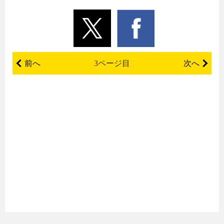
前へ
3ページ目
次へ