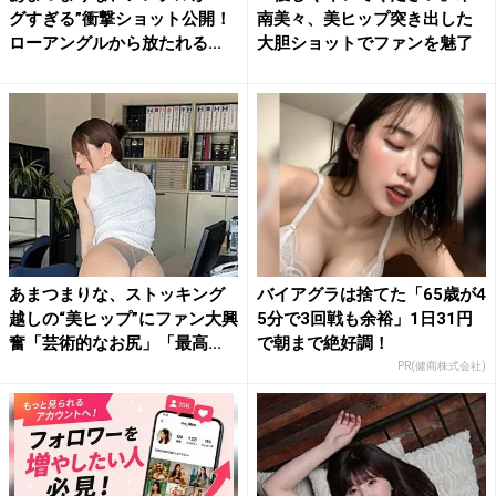
グすぎる”衝撃ショット公開！
南美々、美ヒップ突き出した
ローアングルから放たれる...
大胆ショットでファンを魅了
あまつまりな、ストッキング
バイアグラは捨てた「65歳が4
越しの“美ヒップ”にファン大興
5分で3回戦も余裕」1日31円
奮「芸術的なお尻」「最高...
で朝まで絶好調！
PR(健商株式会社)