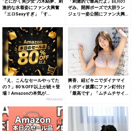
“とにかく美少女”乃木結夢、刺
「刺激的で最高だよ」白川の
激的な水着姿にファン大興奮
ぞみ、開脚ポーズで大胆ラン
「エロSexyすぎ」「す...
ジェリー姿公開にファン大興
奮
「え、こんなセールやってた
爽香、紐ビキニでダイナマイ
の？」80％OFF以上が続々登
トボディ披露にファン釘付け
場！Amazonの本気が...
「最高です」「ムチムチサイ
コ...
PR(Amazon)