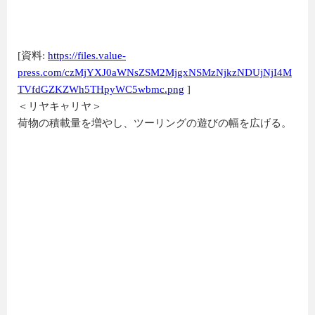
[資料:
https://files.value-
press.com/czMjYXJ0aWNsZSM2MjgxNSMzNjkzNDUjNjI4M
TVfdGZKZWh5THpyWC5wbmc.png
]
＜リヤキャリヤ＞
荷物の積載量を増やし、ツーリングの遊びの幅を広げる。