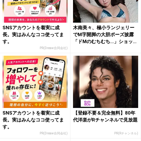
SNSアカウントを着実に成
木南美々、極小ランジェリー
長。実はみんなココ使ってま
でM字開脚の大胆ポーズ披露
す。
「ドMのむちむち…」ショッ
ト...
PR(Dreaw合同会社)
SNSアカウントを着実に成
【登録不要＆完全無料】80年
長。実はみんなココ使ってま
代洋楽がRチャンネルで見放題
す。
PR(Dreaw合同会社)
PR(Rチャンネル)