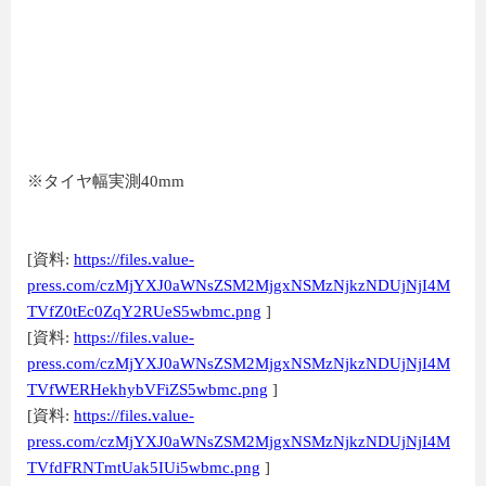
※タイヤ幅実測40mm
[資料:
https://files.value-
press.com/czMjYXJ0aWNsZSM2MjgxNSMzNjkzNDUjNjI4M
TVfZ0tEc0ZqY2RUeS5wbmc.png
]
[資料:
https://files.value-
press.com/czMjYXJ0aWNsZSM2MjgxNSMzNjkzNDUjNjI4M
TVfWERHekhybVFiZS5wbmc.png
]
[資料:
https://files.value-
press.com/czMjYXJ0aWNsZSM2MjgxNSMzNjkzNDUjNjI4M
TVfdFRNTmtUak5IUi5wbmc.png
]