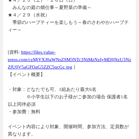
★４／２５（土）・２６日（日）
みんなの庭の畑仕事～夏野菜の準備～
★４／２９（水祝）
季節のハーブティーを楽しもう～春のさわやかハーブテ
ィー～
[資料:
https://files.value-
press.com/czMjYXJ0aWNsZSM3NTc3NiMzNzIyMDIjNzU3Nz
ZfU0V5aGFOaG5ZZC5qcGc.jpg
]
【イベント概要】
・対象：どなたでも可、1組あたり最大6名
※小学生以下のお子様がご参加の場合 保護者1名
以上同伴必須
・参加費：無料
イベント内容により対象、開催時間、参加方法、定員数が
異なります。