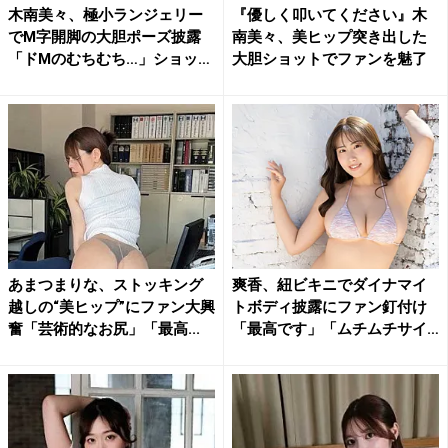
木南美々、極小ランジェリー
『優しく叩いてください』木
でM字開脚の大胆ポーズ披露
南美々、美ヒップ突き出した
「ドMのむちむち…」ショッ
大胆ショットでファンを魅了
ト...
あまつまりな、ストッキング
爽香、紐ビキニでダイナマイ
越しの“美ヒップ”にファン大興
トボディ披露にファン釘付け
奮「芸術的なお尻」「最高...
「最高です」「ムチムチサイ
コ...