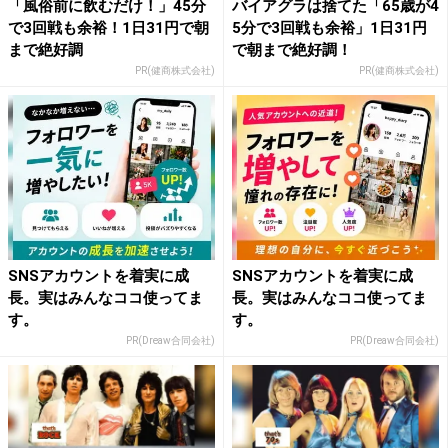
「風俗前に飲むだけ！」45分
バイアグラは捨てた「65歳が4
で3回戦も余裕！1日31円で朝
5分で3回戦も余裕」1日31円
まで絶好調
で朝まで絶好調！
PR(健商株式会社)
PR(健商株式会社)
SNSアカウントを着実に成
SNSアカウントを着実に成
長。実はみんなココ使ってま
長。実はみんなココ使ってま
す。
す。
PR(Dreaw合同会社)
PR(Dreaw合同会社)