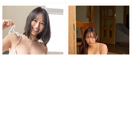
天野ちよ、毛糸のビキニで大
佐野なぎさ「おはよう」の一
迫力のHカップバストあらわ…
枚が破壊力抜群 美ボディあら
大胆ショットにファン大興奮...
わなランジェリー姿にファン...