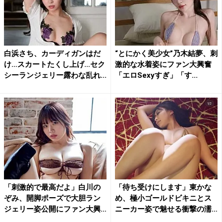
白浜さち、カーディガンはだ
“とにかく美少女”乃木結夢、刺
け…スカートたくし上げ…セク
激的な水着姿にファン大興奮
シーランジェリー露わな乱れ...
「エロSexyすぎ」「す...
「刺激的で最高だよ」白川の
「待ち受けにします」東かな
ぞみ、開脚ポーズで大胆ラン
め、極小ゴールドビキニとス
ジェリー姿公開にファン大興
ニーカー姿で魅せる衝撃の濡
奮
れ...