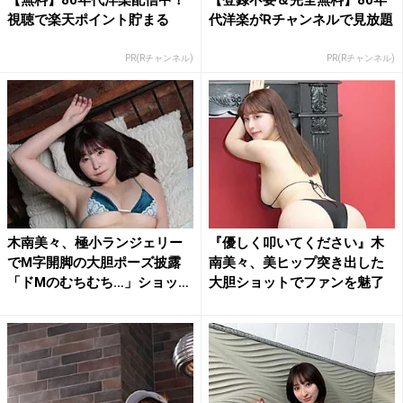
視聴で楽天ポイント貯まる
代洋楽がRチャンネルで見放題
PR(Rチャンネル)
PR(Rチャンネル)
木南美々、極小ランジェリー
『優しく叩いてください』木
でM字開脚の大胆ポーズ披露
南美々、美ヒップ突き出した
「ドMのむちむち…」ショッ
大胆ショットでファンを魅了
ト...