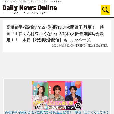
芸能・スポーツから恋愛まで人気メディアの最新ニュースを配信
デイリーニュースオンライン
高橋恭平×髙橋ひかる×岩瀬洋志×永岡蓮王 登壇！ 映
画『山口くんはワルくない』5/7(木)大阪最速試写会決
定！！ 本日【特別映像配信】も…
(1/2ページ)
2026.04.15 12:00
|
TREND NEWS CASTER
高橋恭平×髙橋ひかる×岩瀬洋志×永岡蓮王 登壇！ 映画『山口くんはワルく