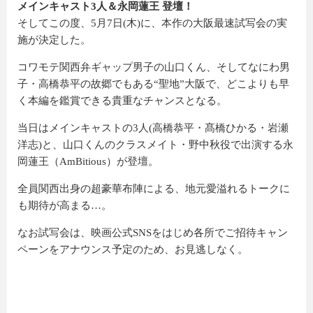
メインキャスト3人＆永岡蓮王 登壇！
そしてこの度、5月7日(木)に、本作の大阪最速試写会の実
施が決定した。
コワモテ関西弁ギャップ男子の山口くん、そしてなにわ男
子・高橋恭平の故郷でもある“聖地”大阪で、どこよりも早
く本編を鑑賞できる貴重なチャンスとなる。
当日はメインキャストの3人(高橋恭平・髙橋ひかる・岩瀬
洋志)と、山口くんのクラスメイト・野中秋役で出演する永
岡蓮王（AmBitious）が登壇。
全員関西出身の超豪華布陣による、地元愛溢れるトークに
も期待が高まる…。
なお試写会は、映画公式SNSをはじめ各所でご招待キャン
ペーンをアナウンス予定のため、お見逃しなく。