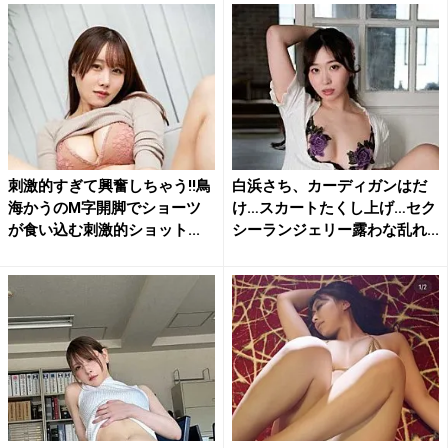
刺激的すぎて興奮しちゃう!!鳥
白浜さち、カーディガンはだ
海かうのM字開脚でショーツ
け…スカートたくし上げ…セク
が食い込む刺激的ショット...
シーランジェリー露わな乱れ...