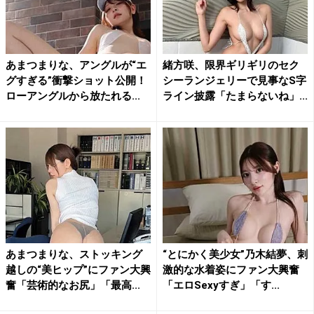
あまつまりな、アングルが“エ
緒方咲、限界ギリギリのセク
グすぎる”衝撃ショット公開！
シーランジェリーで見事なS字
ローアングルから放たれる...
ライン披露「たまらないね」...
あまつまりな、ストッキング
“とにかく美少女”乃木結夢、刺
越しの“美ヒップ”にファン大興
激的な水着姿にファン大興奮
奮「芸術的なお尻」「最高...
「エロSexyすぎ」「す...