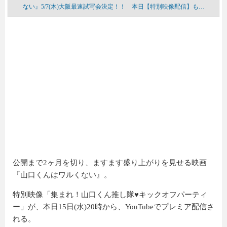
ない』5/7(木)大阪最速試写会決定！！ 本日【特別映像配信】も…
公開まで2ヶ月を切り、ますます盛り上がりを見せる映画
『山口くんはワルくない』。
特別映像「集まれ！山口くん推し隊♥キックオフパーティ
ー」が、本日15日(水)20時から、YouTubeでプレミア配信さ
れる。