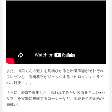
また、山口くんの魅力を髙橋ひかると岩瀬洋志がそれぞれ
プレゼンし、高橋恭平がジャッジする「ヒロインｖｓライ
バル対決！」 。
さらに、SNSで募集した「言われてみたい関西弁キュン♥セ
リフ」を実際に披露するコーナーなど、悶絶必至の企画が
満載だ。