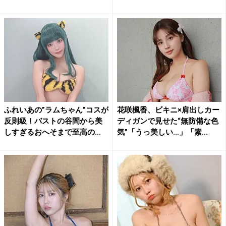
ふれいあの”ラムちゃん”コスが
花咲楓香、ビキニ×肩出しカー
反則級！バストの谷間から美
ディガンで見せた“無防備な色
しすぎるおへそまで至高の...
気”「うっ美しい…」「素...