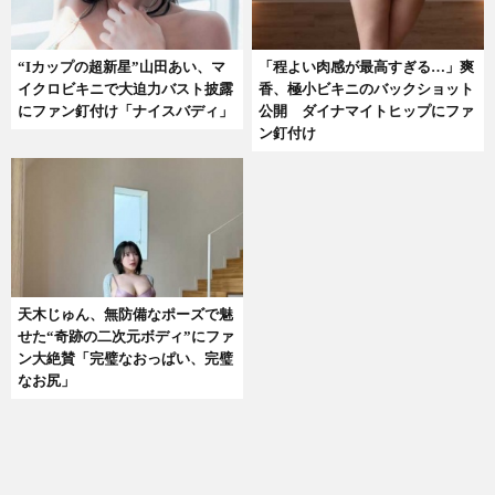
“Iカップの超新星”山田あい、マ
「程よい肉感が最高すぎる…」爽
イクロビキニで大迫力バスト披露
香、極小ビキニのバックショット
にファン釘付け「ナイスバディ」
公開 ダイナマイトヒップにファ
ン釘付け
天木じゅん、無防備なポーズで魅
せた“奇跡の二次元ボディ”にファ
ン大絶賛「完璧なおっぱい、完璧
なお尻」