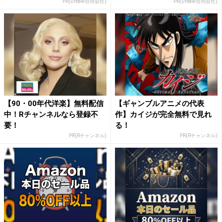
PR(Dreaw合同会社)
PR(Dreaw合同会社)
【90・00年代洋楽】無料配信
【ギャンブルアニメの代表
中！Rチャンネルなら登録不
作】カイジが完全無料で見れ
要！
る！
PR(Rチャンネル)
PR(Rチャンネル)