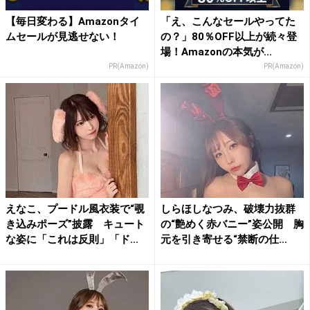
【毎日変わる】Amazonタイ
「え、こんなセールやってた
ムセールが見逃せない！
の？」80％OFF以上が続々登
場！Amazonの本気が...
PR(Amazon)
PR(Amazon)
えなこ、プードル風衣装で“覗
しらほしなつみ、破壊力抜群
き込みポーズ”披露 キュート
の“艶めく赤バニー”姿公開 胸
な姿に「これは反則」「ド...
元を引き寄せる“禁断の仕...