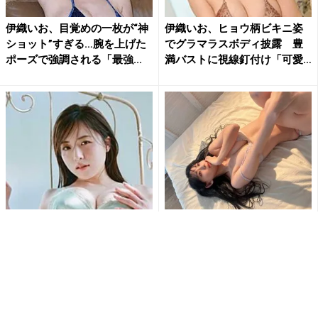
伊織いお、目覚めの一枚が“神
伊織いお、ヒョウ柄ビキニ姿
ショット”すぎる…腕を上げた
でグラマラスボディ披露 豊
ポーズで強調される「最強...
満バストに視線釘付け「可愛
く...
西野夢菜、ビキニ姿が「神レ
「色っぽすぎて目が覚めた…」
ベル」！ベッドで見せた“潤ん
つんこ、ベッドで魅せた“無防
だ瞳”の破壊力にファン悶絶
備な色香”にファン釘付け