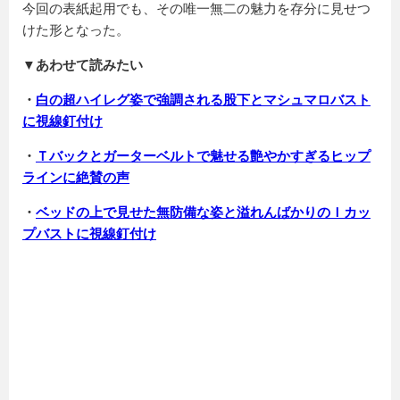
今回の表紙起用でも、その唯一無二の魅力を存分に見せつ
けた形となった。
▼あわせて読みたい
・
白の超ハイレグ姿で強調される股下とマシュマロバスト
に視線釘付け
・
Ｔバックとガーターベルトで魅せる艶やかすぎるヒップ
ラインに絶賛の声
・
ベッドの上で見せた無防備な姿と溢れんばかりのＩカッ
プバストに視線釘付け