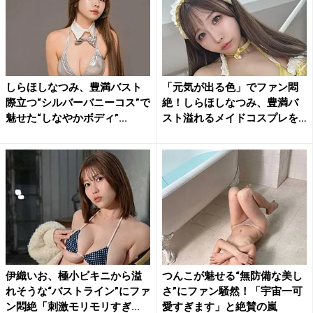
しらほしなつみ、豊満バスト
「元気が出る色」でファン悶
際立つ“シルバーバニーコス”で
絶！しらほしなつみ、豊満バ
魅せた“しなやかボディ”...
スト溢れるメイドコスプレを
披...
伊織いお、極小ビキニから溢
つんこが魅せる“無防備な美し
れそうな“バストライン”にファ
さ”にファン騒然！「宇宙一可
ン悶絶「刺激モリモリすぎ...
愛すぎます」と絶賛の嵐