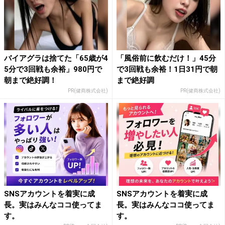
バイアグラは捨てた「65歳が4
「風俗前に飲むだけ！」45分
5分で3回戦も余裕」980円で
で3回戦も余裕！1日31円で朝
朝まで絶好調！
まで絶好調
PR(健商株式会社)
PR(健商株式会社)
SNSアカウントを着実に成
SNSアカウントを着実に成
長。実はみんなココ使ってま
長。実はみんなココ使ってま
す。
す。