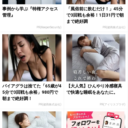
事例から学ぶ『特権アクセス
「風俗前に飲むだけ！」45分
管理』
で3回戦も余裕！1日31円で朝
まで絶好調
PR(KeeperSecurity)
PR(健商株式会社)
バイアグラは捨てた「65歳が4
【大人気】ひんやり冷感寝具
5分で3回戦も余裕」980円で
で快適な睡眠をあなたに。
朝まで絶好調！
PR(健商株式会社)
PR(アイリスプラザ)