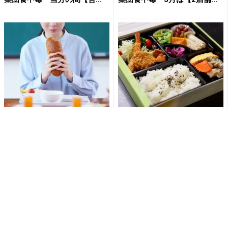
学校給食パンで『633人発症』
『仕出し弁当食べた』教職員5
「ノロウイルス」集団食中
7人発症 「ノロウイルス集団
毒 【製造業者の従業員】...
食中毒」 学校を休校する...