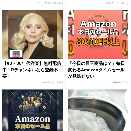
PR(Dreaw合同会社)
PR(Rチャンネル)
【90・00年代洋楽】無料配信
「今日の目玉商品は？」毎日
中！Rチャンネルなら登録不
変わるAmazonタイムセール
要！
が見逃せない
PR(Rチャンネル)
PR(Amazon)