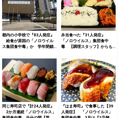
都内の小学校で『83人発症』
弁当食べた『31人発症』
給食が原因の「ノロウイル
「ノロウイルス」集団食中
ス集団食中毒」か 学年閉鎖...
毒 【調理スタッフ】からも
ウイ...
同じ寿司店で『計24人発症』
『はま寿司』で食事した【39
2か月連続「ノロウイルス」
人発症】 「ノロウイルス」
集団食中毒 当分の間【営...
集団食中毒 3月は【2店舗...