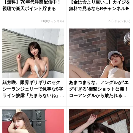
【無料】70年代洋楽配信中！
【金は命より重い…】カイジを
視聴で楽天ポイント貯まる
無料で見るならRチャンネル▶︎
PR(Rチャンネル)
PR(Rチャンネル)
緒方咲、限界ギリギリのセク
あまつまりな、アングルが“エ
シーランジェリーで見事なS字
グすぎる”衝撃ショット公開！
ライン披露「たまらないね」...
ローアングルから放たれる...