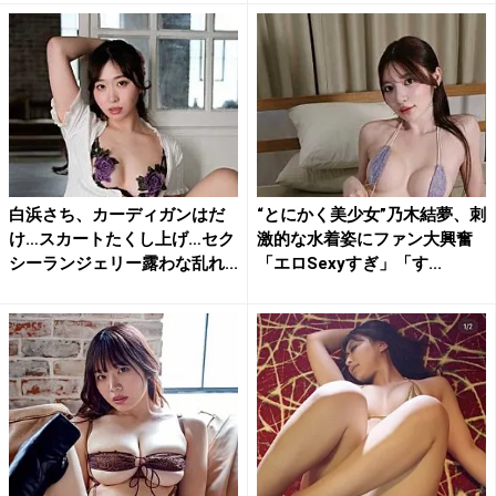
白浜さち、カーディガンはだ
“とにかく美少女”乃木結夢、刺
け…スカートたくし上げ…セク
激的な水着姿にファン大興奮
シーランジェリー露わな乱れ...
「エロSexyすぎ」「す...