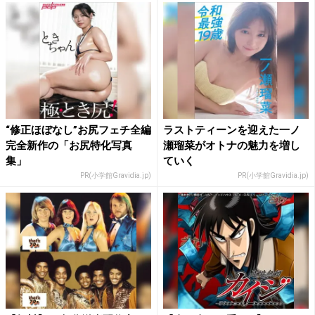
“修正ほぼなし”お尻フェチ全編
ラストティーンを迎えた一ノ
完全新作の「お尻特化写真
瀬瑠菜がオトナの魅力を増し
集」
ていく
PR(小学館Gravidia.jp)
PR(小学館Gravidia.jp)