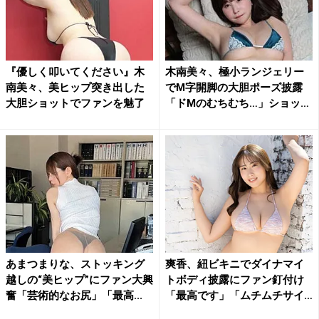
『優しく叩いてください』木
木南美々、極小ランジェリー
南美々、美ヒップ突き出した
でM字開脚の大胆ポーズ披露
大胆ショットでファンを魅了
「ドMのむちむち…」ショッ
ト...
あまつまりな、ストッキング
爽香、紐ビキニでダイナマイ
越しの“美ヒップ”にファン大興
トボディ披露にファン釘付け
奮「芸術的なお尻」「最高...
「最高です」「ムチムチサイ
コ...