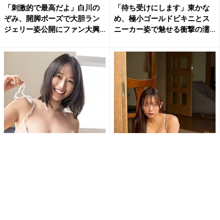
「刺激的で最高だよ」白川の
「待ち受けにします」東かな
ぞみ、開脚ポーズで大胆ラン
め、極小ゴールドビキニとス
ジェリー姿公開にファン大興
ニーカー姿で魅せる衝撃の濡
奮
れ...
天野ちよ、毛糸のビキニで大
佐野なぎさ「おはよう」の一
迫力のHカップバストあらわ…
枚が破壊力抜群 美ボディあら
大胆ショットにファン大興奮...
わなランジェリー姿にファン...