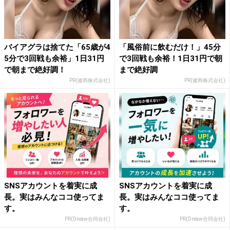
バイアグラは捨てた「65歳が4
「風俗前に飲むだけ！」45分
5分で3回戦も余裕」1日31円
で3回戦も余裕！1日31円で朝
で朝まで絶好調！
まで絶好調
PR(健商株式会社)
PR(健商株式会社)
SNSアカウントを着実に成
SNSアカウントを着実に成
長。実はみんなココ使ってま
長。実はみんなココ使ってま
す。
す。
PR(Dreaw合同会社)
PR(Dreaw合同会社)