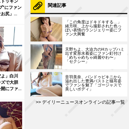
ストッキン
関連記事
プ”にファン
なお尻」
「この角度はドキドキする…」
緒方咲、上から撮影された色っ
ぽい表情のランジェリー姿にフ
ァン大興奮
天野ちよ、大迫力のHカップハミ
出す変形水着姿にファン釘付け
「めちゃめちゃ綺麗やわ〜」
「セクシー」
だよ」白川
音羽美奈、バンドゥビキニから
溢れ出した豊満バストと猫耳姿
ーズで大胆
でファンを魅了「ゴージャスで
公開にファ
美しいボディ」
デイリーニュースオンラインの記事一覧