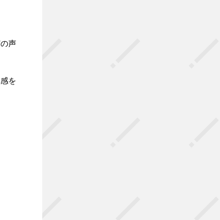
どの声
在感を