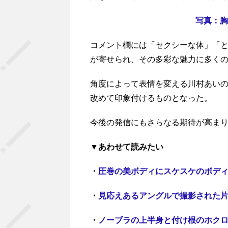
写真：胸
コメント欄には「セクシーな体」「
が寄せられ、その多彩な魅力に多く
角度によって表情を変える川村あい
改めて印象付けるものとなった。
今後の発信にもさらなる期待が高ま
▼あわせて読みたい
・
圧巻の美ボディにスケスケのボデ
・
見応えあるアングルで撮影された
・
ノーブラの上半身と付け根のホク