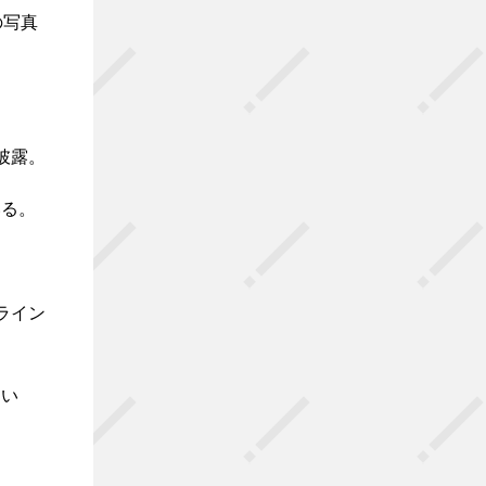
の写真
披露。
いる。
ライン
てい