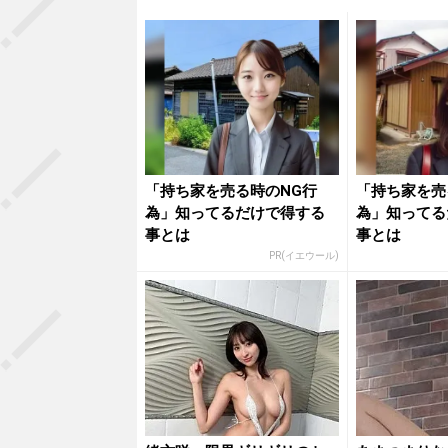
「持ち家を売る時のNG行
「持ち家を売
為」知ってるだけで得する
為」知ってる
事とは
事とは
PR(イエウール)