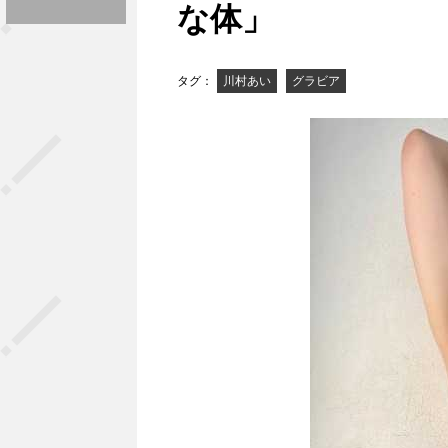
な体」
タグ：
川村あい
グラビア