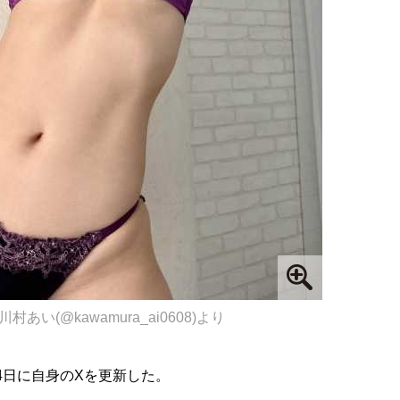
川村あい(@kawamura_ai0608)より
4日に自身のXを更新した。