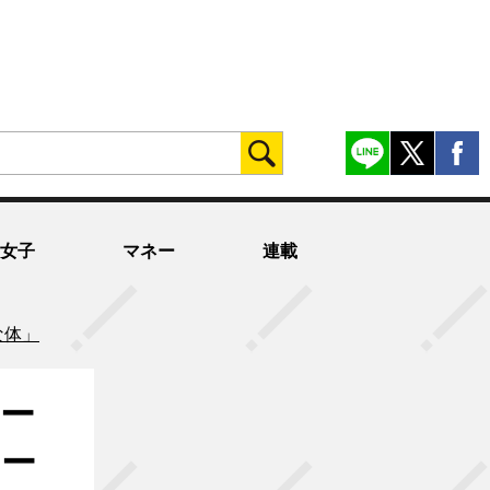
女子
マネー
連載
な体」
ー
シー