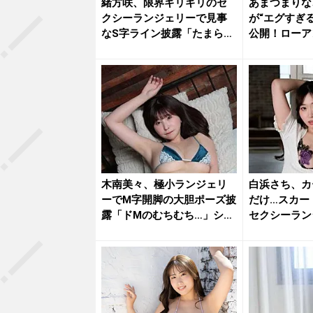
緒方咲、限界ギリギリのセ
あまつまりな
クシーランジェリーで見事
が“エグすぎ
なS字ライン披露「たまらな
公開！ローア
いね」...
たれる...
木南美々、極小ランジェリ
白浜さち、カ
ーでM字開脚の大胆ポーズ披
だけ…スカー
露「ドMのむちむち…」ショ
セクシーラン
ット...
な乱れ...