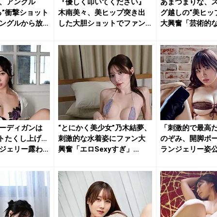
、アングル
『優しく叩いてください』
あまつまりな、
る”衝撃ショット
木南美々、美ヒップ突き出
グ越しの“美ヒッ
ングルから放
した大胆ショットでファン
大興奮「芸術的
を魅了
「最高...
ーディガンは
“とにかく美少女”乃木結夢、
「刺激的で最高
トたくし上げ…
刺激的な水着姿にファン大
のぞみ、開脚ポ
ジェリー露わ
興奮「エロSexyすぎ」
ランジェリー姿
「す...
ン大興奮