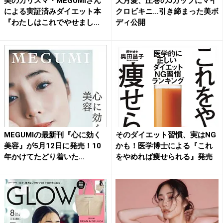
美のカリスマ・MEGUMIさん
天月愛、圧巻のJカップにマイ
による実証済みダイエット本
クロビキニ…引き締まった美ボ
『わたしはこれでやせまし...
ディ公開
MEGUMIの最新刊『心に効く
そのダイエット習慣、実はNG
美容』が5月12日に発売！10
かも！医学博士による『これ
年かけてたどり着いた...
をやめれば痩せられる』発売