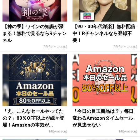
【神の雫】ワインの知識が深
【90・00年代洋楽】無料配信
まる！無料で見るならRチャン
中！Rチャンネルなら登録不
ネル
要！
PR(Rチャンネル)
PR(Rチャンネル)
「え、こんなセールやってた
「今日の目玉商品は？」毎日
の？」80％OFF以上が続々登
変わるAmazonタイムセール
場！Amazonの本気が...
が見逃せない
PR(Amazon)
PR(Amazon)