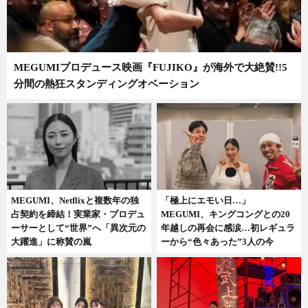
MEGUMIプロデュース映画『FUJIKO』が海外で大絶賛!!5
分間の熱狂スタンディングオベーション
MEGUMI、Netflixと複数年の独
「極上にエモい日…」
占契約を締結！実業家・プロデュ
MEGUMI、キングコングとの20
ーサーとして“世界”へ「異次元の
年越しの再会に感涙…初レギュラ
大躍進」に称賛の嵐
ーから“色々あった”3人の今