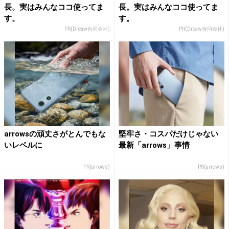
長。実はみんなココ使ってま
長。実はみんなココ使ってま
す。
す。
PR(Dreaw合同会社)
PR(Dreaw合同会社)
arrowsの頑丈さがとんでもな
堅牢さ・コスパだけじゃない
いレベルに
最新「arrows」事情
PR(arrows)
PR(arrows)