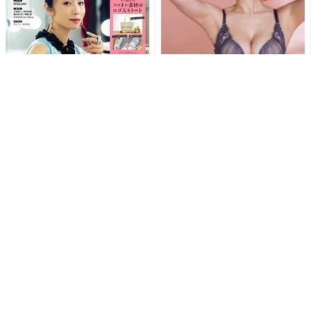
MEGUMI、人気雑誌の表紙飾
MEGUMI”大人の色気漂う”ラン
る“素敵な表紙”“生き様もスタ
ジェリー姿披露『PEACH JOH
イルも顔面も さいこ...
N』30周年...
MEGUMI、ボスママ感満載の
MEGUMI、艶めかしい着物姿
着物姿やシュールなナース服
披露し大注目「めっちゃ綺麗
に大反響「1本取られまし...
～」「とってもステキです...