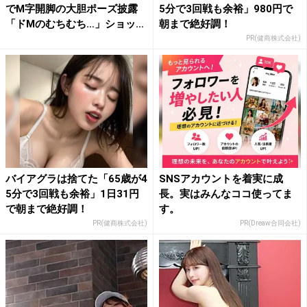
でM字開脚の大胆ポーズ披露
5分で3回戦も余裕」980円で
「ドMのむちむち…」ショッ
朝まで絶好調！
ト...
PR(健商株式会社)
バイアグラは捨てた「65歳が4
SNSアカウントを着実に成
5分で3回戦も余裕」1日31円
長。実はみんなココ使ってま
で朝まで絶好調！
す。
PR(健商株式会社)
PR(Dreaw合同会社)