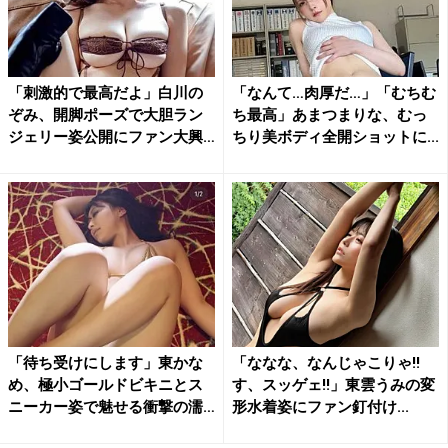
「刺激的で最高だよ」白川の
「なんて…肉厚だ…」「むちむ
ぞみ、開脚ポーズで大胆ラン
ち最高」あまつまりな、むっ
ジェリー姿公開にファン大興
ちり美ボディ全開ショットに...
奮
「待ち受けにします」東かな
「ななな、なんじゃこりゃ!!
め、極小ゴールドビキニとス
す、スッゲェ!!」東雲うみの変
ニーカー姿で魅せる衝撃の濡
形水着姿にファン釘付け...
れ...