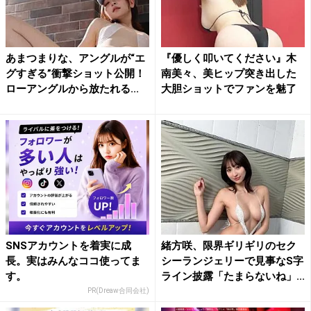
あまつまりな、アングルが“エ
『優しく叩いてください』木
グすぎる”衝撃ショット公開！
南美々、美ヒップ突き出した
ローアングルから放たれる...
大胆ショットでファンを魅了
SNSアカウントを着実に成
緒方咲、限界ギリギリのセク
長。実はみんなココ使ってま
シーランジェリーで見事なS字
す。
ライン披露「たまらないね」...
PR(Dreaw合同会社)