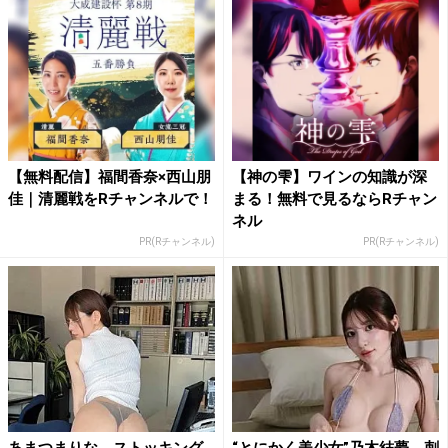
【無料配信】福間香奈×西山朋
【神の雫】ワインの知識が深
佳｜清麗戦をRチャンネルで！
まる！無料で見るならRチャン
ネル
PR(Rチャンネル)
PR(Rチャンネル)
あまつまりな、ストッキング
“とにかく美少女”乃木結夢、刺