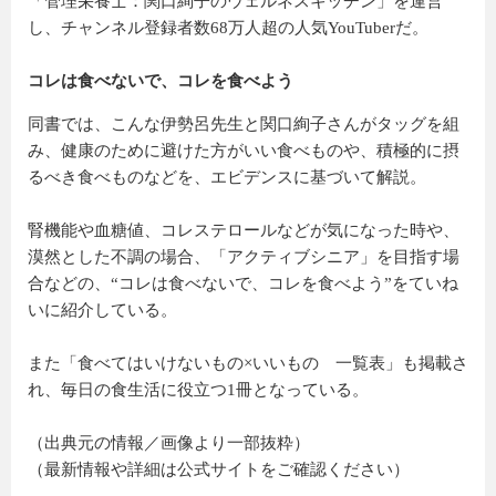
「管理栄養士：関口絢子のウェルネスキッチン」を運営
し、チャンネル登録者数68万人超の人気YouTuberだ。
コレは食べないで、コレを食べよう
同書では、こんな伊勢呂先生と関口絢子さんがタッグを組
み、健康のために避けた方がいい食べものや、積極的に摂
るべき食べものなどを、エビデンスに基づいて解説。
腎機能や血糖値、コレステロールなどが気になった時や、
漠然とした不調の場合、「アクティブシニア」を目指す場
合などの、“コレは食べないで、コレを食べよう”をていね
いに紹介している。
また「食べてはいけないもの×いいもの 一覧表」も掲載さ
れ、毎日の食生活に役立つ1冊となっている。
（出典元の情報／画像より一部抜粋）
（最新情報や詳細は公式サイトをご確認ください）