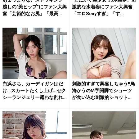
越しの“美ヒップ”にファン大興
激的な水着姿にファン大興奮
奮「芸術的なお尻」「最高...
「エロSexyすぎ」「す...
白浜さち、カーディガンはだ
刺激的すぎて興奮しちゃう!!鳥
け…スカートたくし上げ…セク
海かうのM字開脚でショーツ
シーランジェリー露わな乱れ...
が食い込む刺激的ショット...