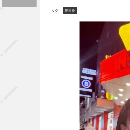
タグ：
泉里香