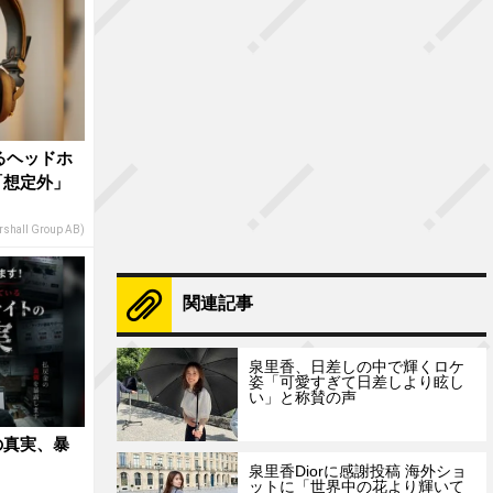
るヘッドホ
「想定外」
shall Group AB)
関連記事
泉里香、日差しの中で輝くロケ
姿「可愛すぎて日差しより眩し
い」と称賛の声
の真実、暴
泉里香Diorに感謝投稿 海外ショ
ットに「世界中の花より輝いて