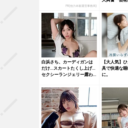
大興奮「芸術
「最高...
PR(他力本願運営事務局)
白浜さち、カーディガンは
【大人気】ひ
だけ…スカートたくし上げ…
具で快適な睡
セクシーランジェリー露わ
に。
な乱れ...