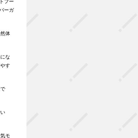
トフー
ンバーガ
自然体
絵にな
みやす
敵で
。
でい
人気モ