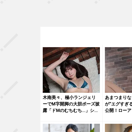
木南美々、極小ランジェリ
あまつまりな
ーでM字開脚の大胆ポーズ披
が“エグすぎ
露「ドMのむちむち…」ショ
公開！ローア
ット...
たれる...