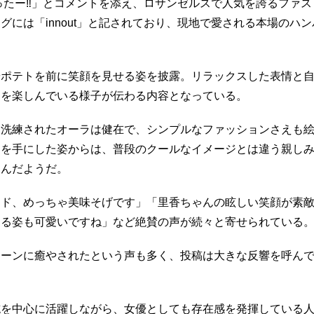
ったー‼︎」とコメントを添え、ロサンゼルスで人気を誇るファス
には「innout」と記されており、現地で愛される本場のハ
やポテトを前に笑顔を見せる姿を披露。リラックスした表情と
間を楽しんでいる様子が伝わる内容となっている。
も洗練されたオーラは健在で、シンプルなファッションさえも
ーを手にした姿からは、普段のクールなイメージとは違う親し
掴んだようだ。
ード、めっちゃ美味そげです」「里香ちゃんの眩しい笑顔が素
てる姿も可愛いですね」など絶賛の声が続々と寄せられている
シーンに癒やされたという声も多く、投稿は大きな反響を呼ん
誌を中心に活躍しながら、女優としても存在感を発揮している