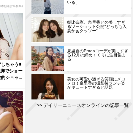
いる」
他力本願運営事務局)
朝比奈彩、泉里香との美しすぎ
るツーショット公開“どっちも人
妻かぁクッソー”
泉里香のPradaコーデが美しすぎ
る12月の締めくくりに注目集ま
る
しちゃう!!
開脚でショー
激的ショッ
美女の可愛い過ぎる笑顔にメロ
メロ！泉里香の撮影後ランチ姿
がキュートすぎると話題
デイリーニュースオンラインの記事一覧