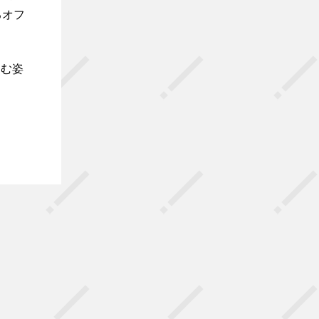
るオフ
しむ姿