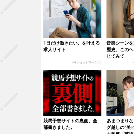
1日だけ働きたい、を叶える
音楽シーンを
求人サイト
歴史、このヘ
じてみて
PR(ショットワークス)
P
競馬予想サイトの裏側、全
あまつまりな
部書きました。
グ越しの“美