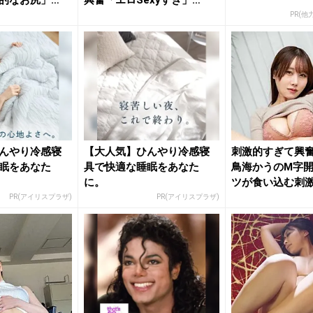
的なお尻」
興奮「エロSexyすぎ」
「す...
PR(
んやり冷感寝
【大人気】ひんやり冷感寝
刺激的すぎて興奮
眠をあなた
具で快適な睡眠をあなた
鳥海かうのM字
に。
ツが食い込む刺
ト...
PR(アイリスプラザ)
PR(アイリスプラザ)