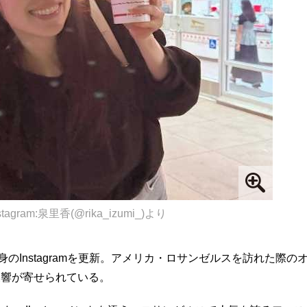
stagram:泉里香(@rika_izumi_)より
身のInstagramを更新。アメリカ・ロサンゼルスを訪れた際の
反響が寄せられている。