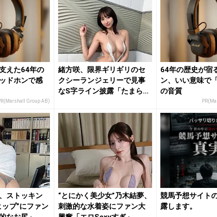
支えた64年の
緒方咲、限界ギリギリのセ
64年の歴史が宿
ッドホンで感
クシーランジェリーで見事
ン、いい意味で
なS字ライン披露「たまらな
の音質
いね」...
R(Marshall Group AB)
PR(Mar
、ストッキン
“とにかく美少女”乃木結夢、
競馬予想サイト
ヒップ”にファン
刺激的な水着姿にファン大
露します。