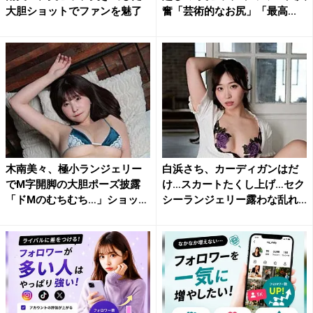
大胆ショットでファンを魅了
奮「芸術的なお尻」「最高...
木南美々、極小ランジェリー
白浜さち、カーディガンはだ
でM字開脚の大胆ポーズ披露
け…スカートたくし上げ…セク
「ドMのむちむち…」ショッ
シーランジェリー露わな乱れ...
ト...