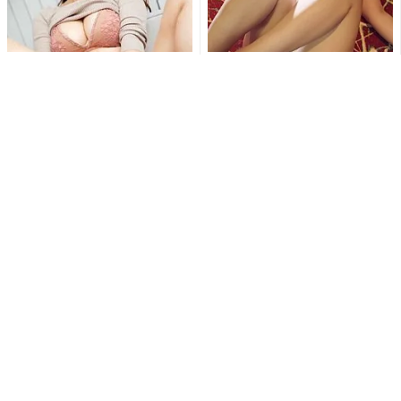
刺激的すぎて興奮しちゃう!!鳥
「待ち受けにします」東かな
海かうのM字開脚でショーツ
め、極小ゴールドビキニとス
が食い込む刺激的ショット...
ニーカー姿で魅せる衝撃の濡
れ...