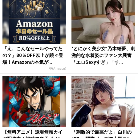
「え、こんなセールやってた
“とにかく美少女”乃木結夢、刺
の？」80％OFF以上が続々登
激的な水着姿にファン大興奮
場！Amazonの本気が...
「エロSexyすぎ」「す...
PR(Amazon)
【無料アニメ】逆境無頼カイ
「刺激的で最高だよ」白川の