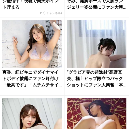
ジ配信中！視聴で楽天ポイン
ぞみ、開脚ポーズで大胆ラン
ト貯まる
ジェリー姿公開にファン大興
奮
PR(Rチャンネル)
爽香、紐ビキニでダイナマイ
“グラビア界の超逸材”髙野真
トボディ披露にファン釘付け
央、極上ヒップ際立つバック
「最高です」「ムチムチサイ
ショットにファン大興奮「本...
コ...