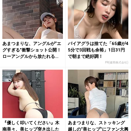
あまつまりな、アングルが“エ
バイアグラは捨てた「65歳が4
グすぎる”衝撃ショット公開！
5分で3回戦も余裕」1日31円
ローアングルから放たれる...
で朝まで絶好調！
PR(健商株式会社)
『優しく叩いてください』木
あまつまりな、ストッキング
南美々、美ヒップ突き出した
越しの“美ヒップ”にファン大興