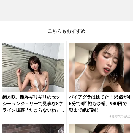
こちらもおすすめ
緒方咲、限界ギリギリのセク
バイアグラは捨てた「65歳が4
シーランジェリーで見事なS字
5分で3回戦も余裕」980円で
ライン披露「たまらないね」...
朝まで絶好調！
PR(健商株式会社)